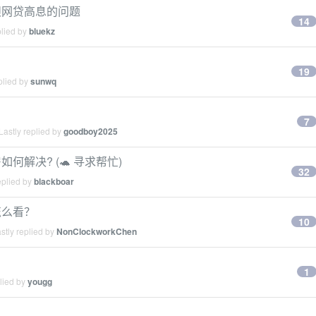
呗网贷高息的问题
14
plied by
bluekz
19
plied by
sunwq
7
astly replied by
goodboy2025
解决? (🐢 寻求帮忙)
32
eplied by
blackboar
怎么看？
10
stly replied by
NonClockworkChen
1
lied by
yougg