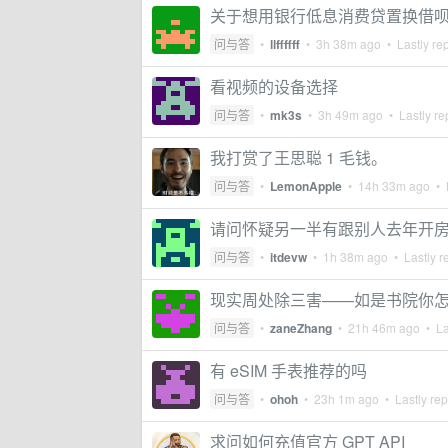
关于想用银行低息消费贷置换借
问与答
•
llffffff
•
3h 38m ago
• Lastly re
看视频的设备选择
问与答
•
mk3s
•
3h 49m ago
• Lastly re
我打赏了王思聪 1 毛钱。
问与答
•
LemonApple
•
14h 33m ago
• L
请问怀疑另一半有跟别人去年开房如何
问与答
•
itdevw
•
1h 38m ago
• Lastly r
现实周处除三害——如是书院你
问与答
•
zaneZhang
•
21h 46m ago
• La
有 eSIM 手表推荐的吗
问与答
•
ohoh
•
23h 1m ago
• Lastly rep
求问如何充值官方 GPT API