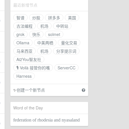
最近新增节点
智谱
炒股
拼多多
美国
古法编程
机场
中转站
grok
快乐
solmet
Ollama
中美两栖
量化交易
马来西亚
机场
分享提示词
Ai2You智友社
🎙 Voilà 接管你的嘴
ServerCC
Harness
✨
创建一个新节点
Word of the Day
federation of rhodesia and nyasaland