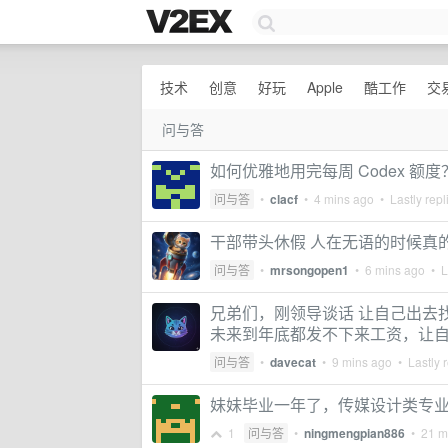
技术
创意
好玩
Apple
酷工作
交
问与答
如何优雅地用完每周 Codex 额度
问与答
•
clacf
•
4 mins ago
• Lastly repl
干部带头休假 人在无语的时候真
问与答
•
mrsongopen1
•
6 mins ago
• La
兄弟们，刚领导谈话 让自己出去
未来到年底都发不下来工资，让
问与答
•
davecat
•
9 mins ago
• Lastly 
妹妹毕业一年了，传媒设计类专
1
问与答
•
ningmengpian886
•
21 m