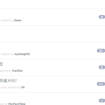
9
 replied by
Zaner
21
 replied by
mytsing520
模型
5
replied by
KarlDai
式开到最大吗？
11
Lastly replied by
94
1
lied by
PerFectTime