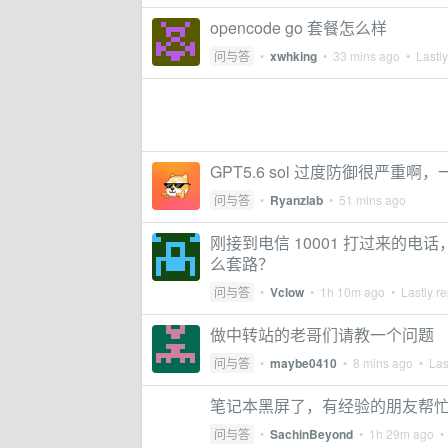
opencode go 套餐怎么样
问与答
•
xwhking
•
33 mins ago
• Lastly
GPT5.6 sol 过度防御很严重啊，
问与答
•
Ryanzlab
•
51 mins ago
刚接到电信 10001 打过来的
么套路？
问与答
•
Vclow
•
1h 10m ago
• Lastly re
做中转站的老哥们请教一个问题
问与答
•
maybe0410
•
8 mins ago
• Last
笔记本黑屏了，有经验的朋友帮
问与答
•
SachinBeyond
•
1h 29m ago
• 