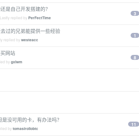
的还是自己开发搭建的？
3
Lastly replied by
PerFectTime
近去过的兄弟能提供一些经验
1
y replied by
westeacc
的购买网站
8
lied by
gxlwm
，但是没可用的卡，有办法吗？
11
plied by
tomasirollobtc