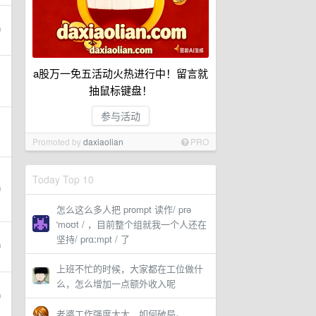
a股万一免五活动火热进行中！留言就
抽鼠标键盘！
参与活动
Promoted by
daxiaolian
PRO
Today Top 10
怎么这么多人把 prompt 读作/ prə
ˈmoʊt / ，目前整个组就我一个人还在
坚持/ prɑːmpt / 了
上班不忙的时候，大家都在工位做什
么，怎么增加一点额外收入呢
老婆工作强度太大，如何破局。