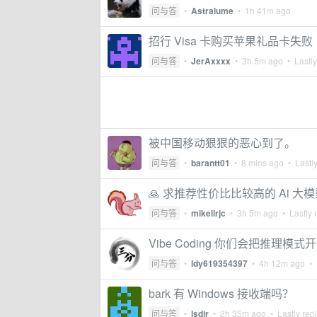
问与答
•
Astralume
•
1h 41m ago
招行 Visa 卡购买苹果礼品卡失败
问与答
•
JerAxxxx
•
3h 5m ago
• Lastly
被中国移动狠狠的恶心到了。
问与答
•
barantt01
•
8 mins ago
• Lastly
🙏 求推荐性价比比较高的 Ai 大
问与答
•
mikelirjc
•
3h 5m ago
• Lastly 
Vibe Coding 你们会把推理模
问与答
•
ldy619354397
•
4h 12m ago
• 
bark 有 Windows 接收端吗？
问与答
•
lsdir
•
2h 35m ago
• Lastly rep