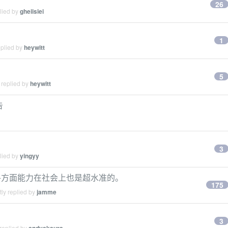
26
lied by
gheiisiei
1
eplied by
heywitt
5
 replied by
heywitt
告
3
lied by
yingyy
各方面能力在社会上也是超水准的。
175
ly replied by
jamme
3
replied by