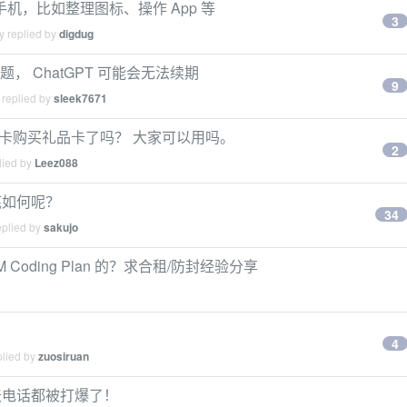
 操作手机，比如整理图标、操作 App 等
3
y replied by
digdug
题， ChatGPT 可能会无法续期
9
 replied by
sleek7671
银行卡购买礼品卡了吗？ 大家可以用吗。
2
lied by
Leez088
底如何呢？
34
eplied by
sakujo
M Coding Plan 的？求合租/防封经验分享
？
4
plied by
zuosiruan
天电话都被打爆了！