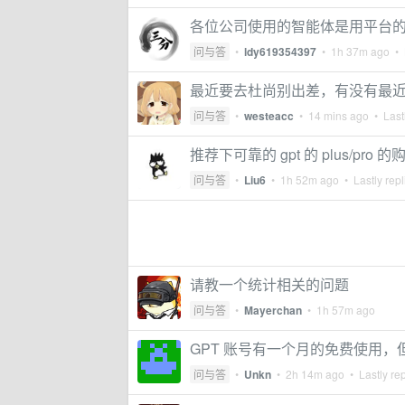
各位公司使用的智能体是用平台
问与答
•
ldy619354397
•
1h 37m ago
• 
最近要去杜尚别出差，有没有最
问与答
•
westeacc
•
14 mins ago
• Lastl
推荐下可靠的 gpt 的 plus/pro 
问与答
•
Liu6
•
1h 52m ago
• Lastly rep
请教一个统计相关的问题
问与答
•
Mayerchan
•
1h 57m ago
GPT 账号有一个月的免费使用
问与答
•
Unkn
•
2h 14m ago
• Lastly re