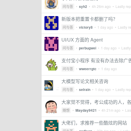
问与答
•
syh2
•
4h 26m ago
• Lastly rep
新版本把重置卡都删了吗？
问与答
•
victory8
•
1 day ago
• Lastly r
UI/UX 方面的 Agent
问与答
•
perbugwei
•
1 day ago
• Lastly
支付宝小程序 有没有办法去除广
问与答
•
wweerrgtc
•
1 day ago
大模型写论文相关咨询
问与答
•
selrain
•
1 day ago
• Lastly rep
大家觉不觉得，考公成功的人，
随想
•
Mayday9421
•
4h 21m ago
• Last
大佬们，求推荐一些酷炫的网站
问与答
•
•
23h 4m ago
• Lastly 