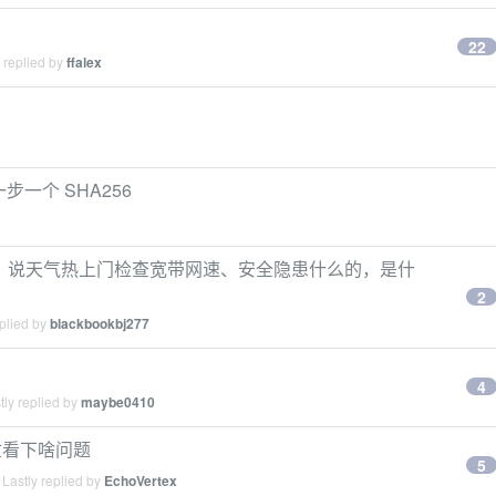
22
 replied by
ffalex
一步一个 SHA256
电话，说天气热上门检查宽带网速、安全隐患什么的，是什
2
plied by
blackbookbj277
4
ly replied by
maybe0410
忙看下啥问题
5
Lastly replied by
EchoVertex