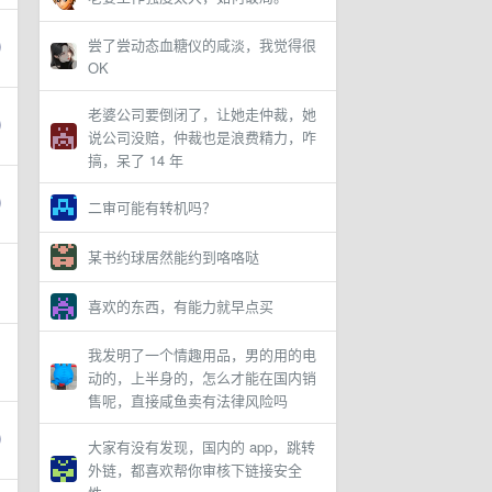
尝了尝动态血糖仪的咸淡，我觉得很
OK
老婆公司要倒闭了，让她走仲裁，她
说公司没赔，仲裁也是浪费精力，咋
搞，呆了 14 年
二审可能有转机吗？
某书约球居然能约到咯咯哒
喜欢的东西，有能力就早点买
我发明了一个情趣用品，男的用的电
动的，上半身的，怎么才能在国内销
售呢，直接咸鱼卖有法律风险吗
大家有没有发现，国内的 app，跳转
外链，都喜欢帮你审核下链接安全