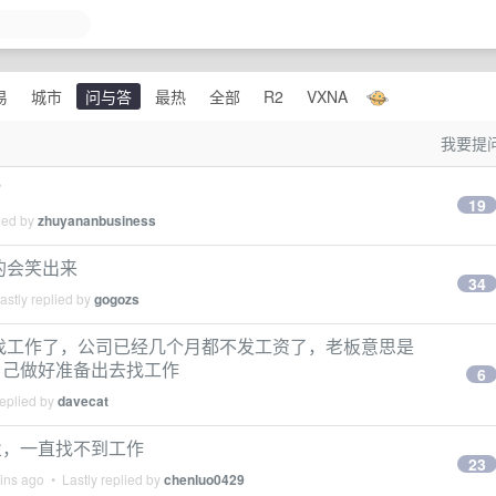
易
城市
问与答
最热
全部
R2
VXNA
我要提
？
19
ied by
zhuyananbusiness
的会笑出来
34
stly replied by
gogozs
找工作了，公司已经几个月都不发工资了，老板意思是
自己做好准备出去找工作
6
replied by
davecat
业，一直找不到工作
23
ins ago
• Lastly replied by
chenluo0429