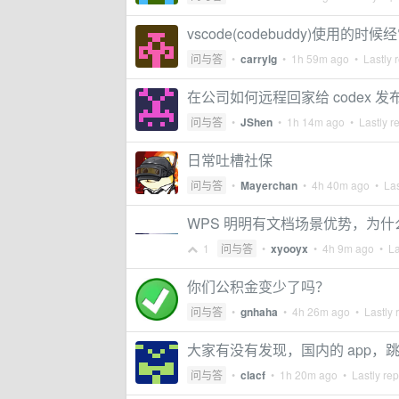
vscode(codebuddy)使用
问与答
•
carrylg
•
1h 59m ago
• Lastly 
在公司如何远程回家给 codex 
问与答
•
JShen
•
1h 14m ago
• Lastly r
日常吐槽社保
问与答
•
Mayerchan
•
4h 40m ago
• Las
WPS 明明有文档场景优势，为什么
1
问与答
•
xyooyx
•
4h 9m ago
• La
你们公积金变少了吗？
问与答
•
gnhaha
•
4h 26m ago
• Lastly 
大家有没有发现，国内的 app
问与答
•
clacf
•
1h 20m ago
• Lastly rep