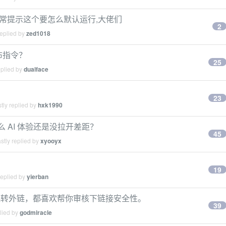
的时候经常提示这个要怎么默认运行,大佬们
2
replied by
zed1018
发布指令？
25
eplied by
dualface
23
tly replied by
hxk1990
 AI 体验还是没拉开差距？
45
stly replied by
xyooyx
19
replied by
yierban
，跳转外链，都喜欢帮你审核下链接安全性。
39
lied by
godmiracle