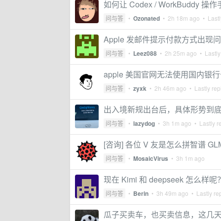
如何让 Codex / WorkBuddy
问与答
•
Ozonated
•
2h 18m ago
• Lastl
Apple 发邮件提示付款方式出现问
问与答
•
Leez088
•
2h 25m ago
• Lastly
apple 美国官网无法使用国内
问与答
•
zyxk
•
2h 46m ago
• Lastly rep
出入境新规出台后，具体形势到
问与答
•
lazydog
•
3h 1m ago
• Lastly r
[咨询] 各位 V 友是怎么拼智谱 GL
问与答
•
MosaicVirus
•
3h 1m ago
现在 Kimi 和 deepseek 怎么样呢
问与答
•
Berin
•
3h 49m ago
• Lastly re
瓜子买卖车，也买卖信息，这几