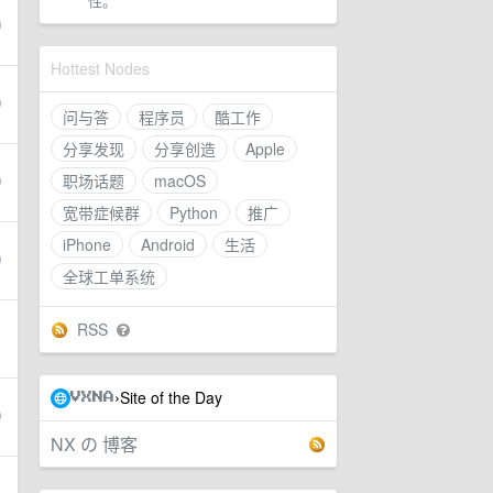
性。
Hottest Nodes
问与答
程序员
酷工作
分享发现
分享创造
Apple
职场话题
macOS
宽带症候群
Python
推广
iPhone
Android
生活
全球工单系统
RSS
Site of the Day
›
VXNA
NX の 博客