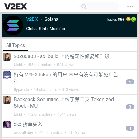
V2EX
Solana
Topics
855
›
Global State Machine
All Topics
20260803 - sol.build 上的稳定性修复和升级
Livid
• 155 characters • 521 views
持有 V2EX token 的用户 未来有没有可能免广告
捏
1
flypanda
• 14 characters • 613 views
Backpack Securities 上线了第二支 Tokenized
Stock - MU
3
Livid
• 112 characters • 1541 views
okx 拆单买入
4
crocoBaby
• 104 characters • 1140 views