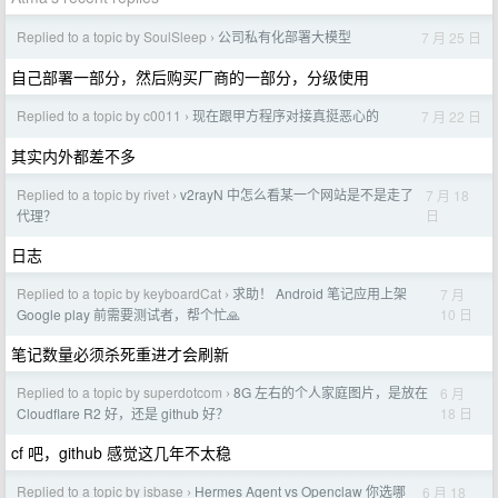
Replied to a topic by SoulSleep
公司私有化部署大模型
7 月 25 日
›
自己部署一部分，然后购买厂商的一部分，分级使用
Replied to a topic by c0011
现在跟甲方程序对接真挺恶心的
7 月 22 日
›
其实内外都差不多
Replied to a topic by rivet
v2rayN 中怎么看某一个网站是不是走了
7 月 18
›
日
代理？
日志
Replied to a topic by keyboardCat
求助！ Android 笔记应用上架
7 月
›
10 日
Google play 前需要测试者，帮个忙🙏
笔记数量必须杀死重进才会刷新
Replied to a topic by superdotcom
8G 左右的个人家庭图片，是放在
6 月
›
18 日
Cloudflare R2 好，还是 github 好？
cf 吧，github 感觉这几年不太稳
Replied to a topic by isbase
Hermes Agent vs Openclaw 你选哪
6 月 18
›