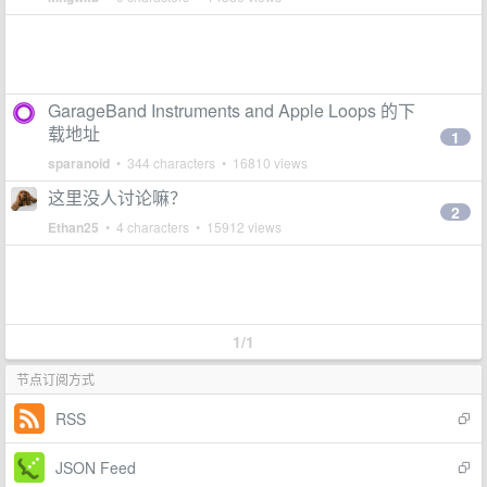
GarageBand Instruments and Apple Loops 的下
载地址
1
sparanoid
• 344 characters • 16810 views
这里没人讨论嘛？
2
Ethan25
• 4 characters • 15912 views
1/1
节点订阅方式
RSS
JSON Feed