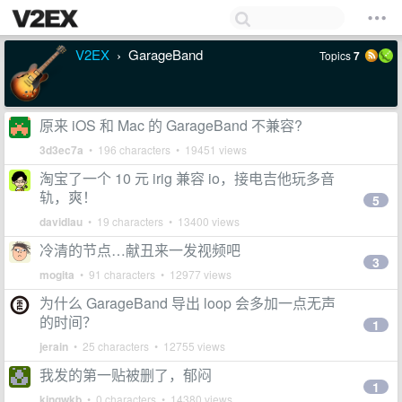
V2EX
GarageBand
Topics
7
›
原来 iOS 和 Mac 的 GarageBand 不兼容?
3d3ec7a
• 196 characters • 19451 views
淘宝了一个 10 元 irig 兼容 io，接电吉他玩多音
轨，爽！
5
davidlau
• 19 characters • 13400 views
冷清的节点…献丑来一发视频吧
3
mogita
• 91 characters • 12977 views
为什么 GarageBand 导出 loop 会多加一点无声
的时间？
1
jerain
• 25 characters • 12755 views
我发的第一贴被删了，郁闷
1
kingwkb
• 0 characters • 14380 views