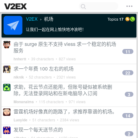
V2EX
机场
Topics
17
›
让我们一起在网上愉快地冲浪吧！
由于 surge 原生不支持 vless 求一个稳定的机场
服务
11
hnhertt
• 39 characters • 827 views
求一个年费 100 左右的机场
22
niknik
• 52 characters • 2321 views
求助，花云节点还能用，但账号疑似被系统删
除，无法登录网站和在新电脑导入订阅
3
Monanalms
• 115 characters • 971 views
雷霆机场好像真的跑路了，求推荐靠谱的机场。
14
Luoyide
• 51 characters • 2384 views
发现一个每天送节点的
2
• 61 characters • 1129 views