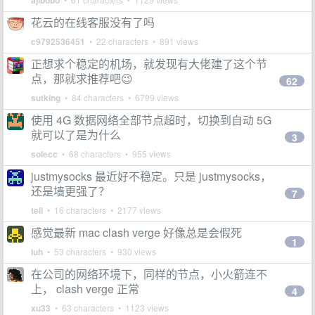
ajibobo
花云的在线客服没有了吗
c9792536451
• 22 characters • 891 views
正想求个稳定的机场，就发现有大佬建了这个节
点，那就求推荐吧😉
62
sutking
• 84 characters • 6799 views
使用 4G 数据网络全部节点超时，切换到自动 5G
就可以了是为什么
3
solecc
• 68 characters • 955 views
justmysocks 最近好不稳定。只是 justmysocks，
还是墙更强了？
7
teli
• 16 characters • 2177 views
感觉最新 mac clash verge 好像总是会假死
1
iuh
• 53 characters • 930 views
在公司的网络环境下，同样的节点，小火箭连不
上， clash verge 正常
4
xu33
• 63 characters • 1123 views