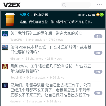
V2EX
职场话题
Topics
24,048
›
这里，我们聊聊那些工作中遇到的开心和不开心的事。
关于我转行矿工的两年后，谢谢大家的关心
51
TestOPS
• 819 characters • 2782 views
如何 vibe 成本那么低，什么才是护城河？或者我
们需要护城河吗？
30
dirstart
• 134 characters • 2838 views
月薪 2W+，工作轻松但几乎没有成长，毕业四五
年该继续待着吗？
29
JoeLin33
• 646 characters • 3426 views
兄弟们，刚领导谈话 让自己出去找工作了，公司
已经几个月都不发工资了，老板意思是未来到年
28
底都发不下来工资，让自己做好准备出去找工作
davecat
• 19 characters • 3494 views