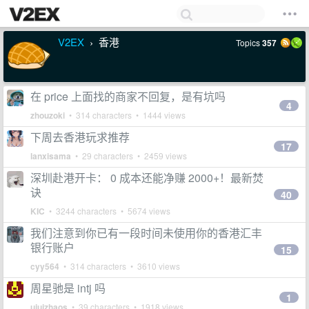
V2EX
香港
Topics
357
›
在 price 上面找的商家不回复，是有坑吗
4
zhouzoki
• 314 characters • 1444 views
下周去香港玩求推荐
17
lanxisama
• 29 characters • 2459 views
深圳赴港开卡： 0 成本还能净赚 2000+！最新焚
诀
40
KIC
• 3244 characters • 5674 views
我们注意到你已有一段时间未使用你的香港汇丰
银行账户
15
cyy564
• 314 characters • 3610 views
周星驰是 intj 吗
1
ujujzhaos
• 39 characters • 1918 views