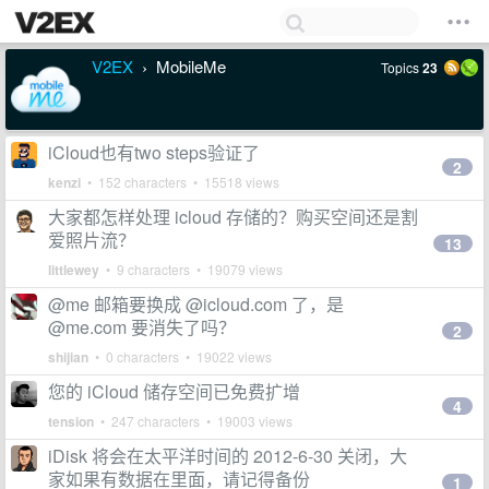
V2EX
MobileMe
Topics
23
›
iCloud也有two steps验证了
2
kenzi
• 152 characters • 15518 views
大家都怎样处理 icloud 存储的？购买空间还是割
爱照片流？
13
littlewey
• 9 characters • 19079 views
@me 邮箱要换成 @icloud.com 了，是
@me.com 要消失了吗？
2
shijian
• 0 characters • 19022 views
您的 iCloud 储存空间已免费扩增
4
tension
• 247 characters • 19003 views
iDisk 将会在太平洋时间的 2012-6-30 关闭，大
家如果有数据在里面，请记得备份
1