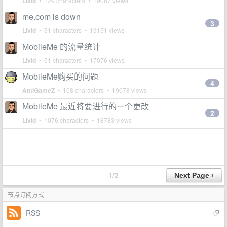
Livid
• 129 characters • 19067 views
me.com is down
3
Livid
• 31 characters • 19151 views
MobileMe 的流量统计
Livid
• 51 characters • 17076 views
MobileMe购买的问题
4
AntiGameZ
• 108 characters • 19078 views
MobileMe 最近将要进行的一个更改
2
Livid
• 1076 characters • 18783 views
1/2
节点订阅方式
RSS