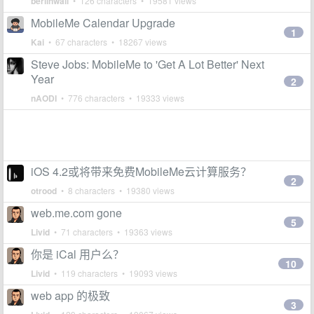
berlinwall
• 126 characters • 19581 views
MobileMe Calendar Upgrade
1
Kai
• 67 characters • 18267 views
Steve Jobs: MobileMe to 'Get A Lot Better' Next
Year
2
nAODI
• 776 characters • 19333 views
iOS 4.2或将带来免费MobileMe云计算服务？
2
otrood
• 8 characters • 19380 views
web.me.com gone
5
Livid
• 71 characters • 19363 views
你是 iCal 用户么？
10
Livid
• 119 characters • 19093 views
web app 的极致
3