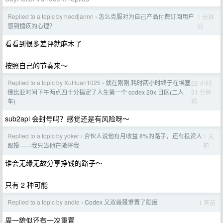
Replied to a topic by hoodjannn
怎么克服对为自己产品付费订阅用户
1 分钟
›
前
感到愧疚的心理？
看看到很多差评就麻木了
按照自己的节奏来～
Replied to a topic by XuHuan1025
就在刚刚,耗时两小时终于在埃塞
22 小时
›
31 分钟
俄比亚时间下午两点四十分搞定了人生第一个 codex 20x 日区(二人
前
车)
sub2api 会封号吗？感觉还是有风险呀～
Replied to a topic by yoker
合伙人说他有月收益 8%的路子，还有投资人
1 天
›
前
跟投——我只当他在激将我
谁会无缘无故分享挣钱的路子～
只有 2 种可能
Replied to a topic by andie
Codex 又双叒叕重置了额度
1 天前
›
周一貌似还有一次重置