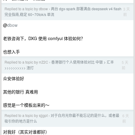
Replied to a topic by dbow
两台 dgx-spark 部署满血 deepseek v4 flash
3 天
›
前
完全指南,稳定 60~70tok/s 单流
@
dbow
老铁咨询下，DXG 使用 comfyui 体验如何？
也想入手
Replied to a topic by rrZ2C
香港银行个人使用体验对比 中银 > 汇丰
5 天
›
前
>>>>>>>>>> 渣打
众安体验好
其他的银行 真难用
感觉是一个模板出来的～
Replied to a topic by sjjgpt
对于白月光你最不能忘记的是什么，或者最
6 天
›
前
吸引你的地方是什么
对我好（其实对谁都好）