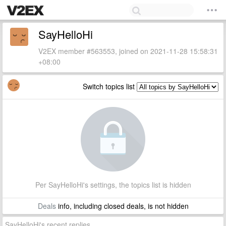
SayHelloHi
V2EX member #563553, joined on 2021-11-28 15:58:31
+08:00
Switch topics list
Per SayHelloHi's settings, the topics list is hidden
Deals
info, including closed deals, is not hidden
SayHelloHi's recent replies