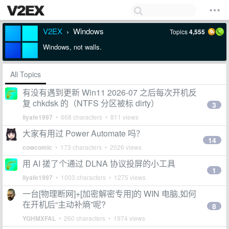
V2EX
Windows
Topics
4,555
›
Windows, not walls.
All Topics
有没有遇到更新 Win11 2026-07 之后每次开机反
复 chkdsk 的（NTFS 分区被标 dirty）
3
liyafe1997
• 668 characters • 811 views
大家有用过 Power Automate 吗？
14
cowcomic
• 173 characters • 2026 views
用 AI 搓了个通过 DLNA 协议投屏的小工具
1
liyafe1997
• 1003 characters • 1275 views
一台[物理断网]+[加密解密专用]的 WIN 电脑,如何
在开机后“主动补熵”呢?
8
YGHMXFAL
• 260 characters • 1974 views