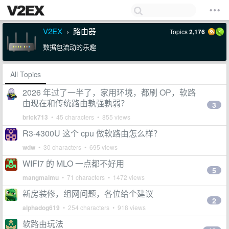
V2EX
路由器
Topics
2,176
›
数据包流动的乐趣
All Topics
2026 年过了一半了，家用环境，都刷 OP，软路
由现在和传统路由孰强孰弱？
3
brick713
• 45 characters • 855 views
R3-4300U 这个 cpu 做软路由怎么样？
wdw
• 30 characters • 695 views
WIFI7 的 MLO 一点都不好用
5
mangmaimu
• 71 characters • 1472 views
新房装修，组网问题，各位给个建议
2
alphadog619
• 254 characters • 918 views
软路由玩法