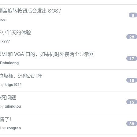
开启顶盖旋转按钮后会发出 SOS？
8
icer
一下小半天的体验
28
y
fx777
 HDMI 和 VGA 口的，如果同时外接两个显示器
17
Dabaicong
级一下垃圾桶，还能战几年
18
 by
letgo1024
 卡死问题
15
 by
tulongtou
始发售了！
38
d by
zongren