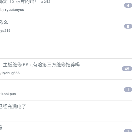
绑定 T2 芯片的出厂 SSD
4
 by
ryuutanyou
新款么
9
kys215
不了机，主板维修 5K+,有啥第三方维修推荐吗
45
by
lycbug666
1
y
kookpua
道已经充满电了
吗
1