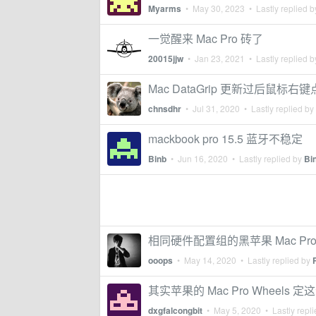
Myarms
•
May 30, 2023
• Lastly replied 
一觉醒来 Mac Pro 砖了
20015jjw
•
Jan 23, 2021
• Lastly replied 
Mac DataGrip 更新过后鼠标
chnsdhr
•
Jul 31, 2020
• Lastly replied by
mackbook pro 15.5 蓝牙不稳定
Binb
•
Jun 16, 2020
• Lastly replied by
Bi
相同硬件配置组的黑苹果 Mac Pr
ooops
•
May 14, 2020
• Lastly replied by
其实苹果的 Mac Pro Wheel
dxgfalcongbit
•
May 5, 2020
• Lastly repl