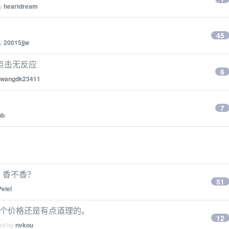
by
heartdream
45
by
20015jjw
右键点击无反应
6
wangdk23411
7
nb
o 香不香？
51
Peiel
s 定这个价格还是有点道理的。
12
ied by
nvkou