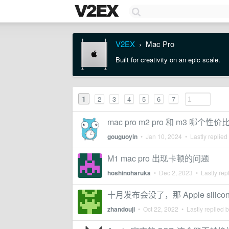
V2EX
Mac Pro
›
Built for creativity on an epic scale.
1
2
3
4
5
6
7
mac pro m2 pro 和 m3 哪个性
gouguoyin
•
Jan 10, 2024
• Lastly replied
M1 mac pro 出现卡顿的问题
hoshinoharuka
•
Dec 2, 2023
• Lastly rep
十月发布会没了，那 Apple silico
zhandouji
•
Oct 22, 2022
• Lastly replied 