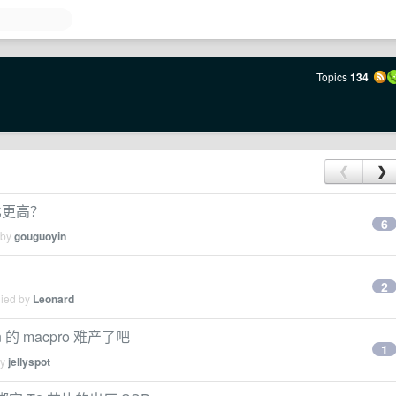
Topics
134
❮
❯
价比更高？
6
 by
gouguoyin
2
lied by
Leonard
n 的 macpro 难产了吧
1
by
jellyspot