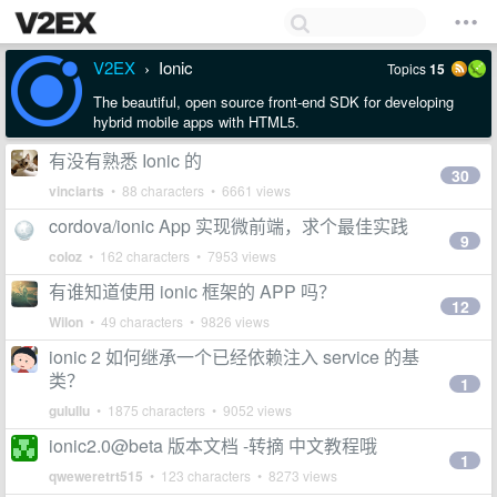
V2EX
Ionic
Topics
15
›
The beautiful, open source front-end SDK for developing
hybrid mobile apps with HTML5.
有没有熟悉 Ionic 的
30
vinciarts
• 88 characters • 6661 views
cordova/ionic App 实现微前端，求个最佳实践
9
coloz
• 162 characters • 7953 views
有谁知道使用 ionic 框架的 APP 吗？
12
Wilon
• 49 characters • 9826 views
ionic 2 如何继承一个已经依赖注入 service 的基
类？
1
gulullu
• 1875 characters • 9052 views
ionic2.0@beta 版本文档 -转摘 中文教程哦
1
qweweretrt515
• 123 characters • 8273 views