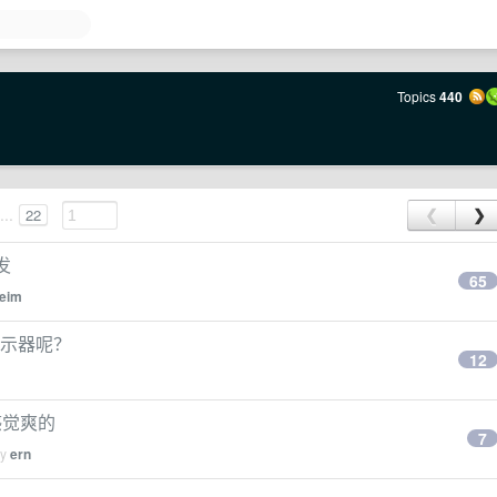
Topics
440
...
22
❮
❯
发
65
eim
改显示器呢？
12
感觉爽的
7
by
ern