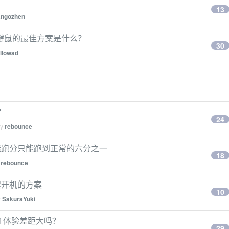
13
ngozhen
套键鼠的最佳方案是什么？
30
ollowad
？
24
by
rebounce
PU 性能跑分只能跑到正常的六分之一
18
y
rebounce
 远程开机的方案
10
y
SakuraYuki
mini 体验差距大吗？
29