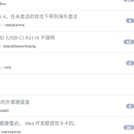
lico
ini 4，在未激活的状态下带到海外激活
4
 by
obeykarma
h ID (USB-C) A3119 不错啊
52
by
IslandOwnerHuang
6
 by
nVic
口的外置硬盘盒
5
adait
都要重启， idea 开发都感觉卡卡的。
20
y
nuevepicos