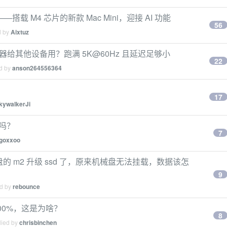
搭载 M4 芯片的新款 Mac Mini，迎接 AI 功能
56
d by
Aixtuz
为显示器给其他设备用？跑满 5K@60Hz 且延迟足够小
22
ed by
anson264556364
17
kywalkerJi
灰吗？
7
goxxoo
融合盘的 m2 升级 ssd 了，原来机械盘无法挂载，数据该怎
9
ed by
rebounce
100%，这是为啥？
8
lied by
chrisbinchen