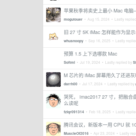
苹果秋季将卖史上最小 Mac 电脑——
mogutouer
•
Aug 15, 2024
• Lastly replie
旧 27 寸 5K iMac 怎样能作
whusnoopy
•
Sep 16, 2025
• Lastly repli
预算 1.5 上下选哪款 Mac
Softml
•
Jul 19, 2024
• Lastly replied by
S
M 芯片的 iMac 屏幕用久了还进
darrh00
•
Jul 17, 2024
• Lastly replied by
哭死， imac2017 27 寸，把
么读呢
fzlqr091314
•
Feb 18, 2025
• Lastly repli
腾讯会议，新版本一用 CPU 就 
MuscleOf2016
•
Apr 23, 2024
• Lastly rep