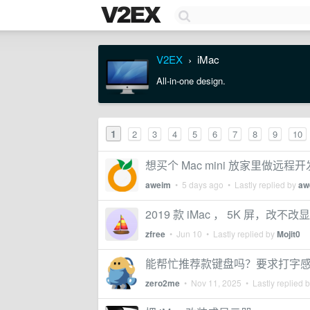
V2EX
iMac
›
All-in-one design.
1
2
3
4
5
6
7
8
9
10
想买个 Mac mini 放家里做远程开
aweim
•
5 days ago
• Lastly replied by
aw
2019 款 iMac ， 5K 屏，改不
zfree
•
Jun 10
• Lastly replied by
Mojit0
能帮忙推荐款键盘吗？要求打字
zero2me
•
Nov 11, 2025
• Lastly replied 