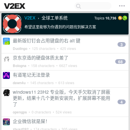
V2EX
全球工单系统
Topics
10,736
›
希望这里能够为你遇到的问题找到解决方案
最新版钉钉会占用键盘的右 alt 键
3
Duolingo
• 125 characters • 425 views
京东京造的硬盘体质太差了
68
Bologna
• 158 characters • 6627 views
有道笔记无法登录
dawn4u
• 145 characters • 613 views
windows11 23H2 专业版，今天手欠取消了屏蔽
更新，结果十几个更新安装完，扩展屏幕不能用
4
了
opengps
• 0 characters • 524 views
企业微信就是屎！
zhuxd282
• 174 characters • 305 views