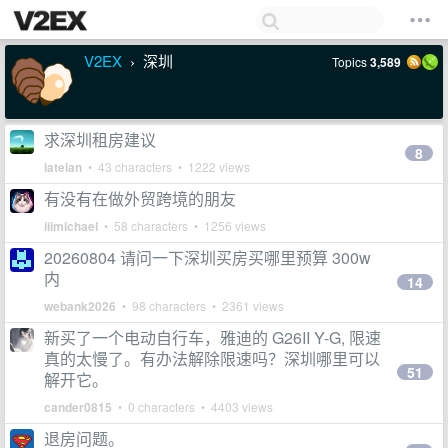
V2EX
深圳
Topics
3,589
›
求深圳租房建议
8
latelan
• 43 characters • 1222 views
有没有在做外贸跨境的朋友
iiimichael
• 58 characters • 1256 views
20260804 请问一下深圳买房买哪里预算 300w
内
14
webank2026
• 98 characters • 2361 views
新买了一个电动自行车，雅迪的 G26II Y-G, 限速
真的太慢了。有办法解除限速吗？深圳哪里可以
51
解开它。
cander0815
• 0 characters • 4403 views
退房问题。