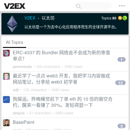
V2EX
以太坊
Topics
80
›
以太坊是一个为去中心化应用程序而生的全球开源平台。
All Topics
ERC-4337 的 Bundler 网络会不会成为新的审查
单点？
1
paivansade
• 335 characters • 2582 views
最近学了一点点 web3 开发，我把学习内容做成
网站笔记，分享给 web3 初学者
12
sdjl
• 123 characters • 3085 views
狗屎运。昨晚睡觉前下了单 eth 的 10 倍的做空合
约，醒来一看赚了 30%。发帖得瑟一下
qingxia
• 51 characters • 2683 views
BasePaint
3
• 195 characters • 3295 views