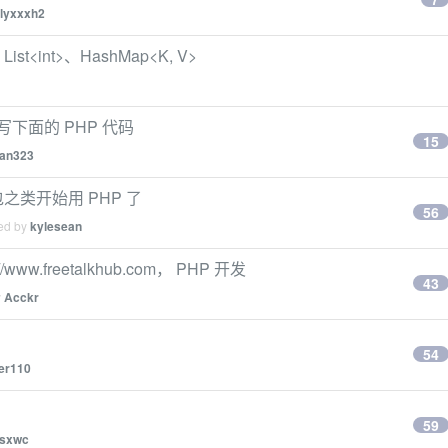
lyxxxh2
t<int>、HashMap<K, V>
写下面的 PHP 代码
15
han323
之类开始用 PHP 了
56
ied by
kylesean
w.freetalkhub.com， PHP 开发
43
y
Acckr
54
er110
59
jsxwc