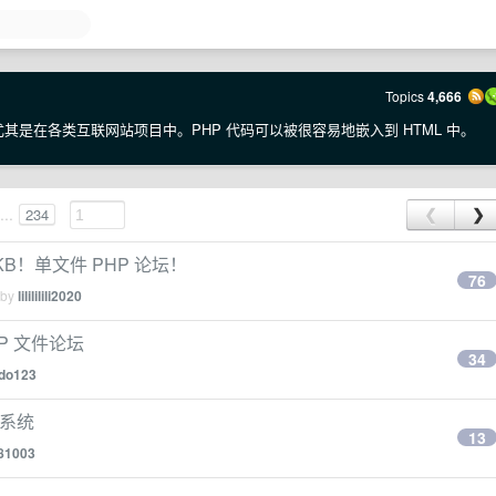
Topics
4,666
其是在各类互联网站项目中。PHP 代码可以被很容易地嵌入到 HTML 中。
...
234
❮
❯
KB！单文件 PHP 论坛！
76
 by
lilililili2020
P 文件论坛
34
do123
 系统
13
81003