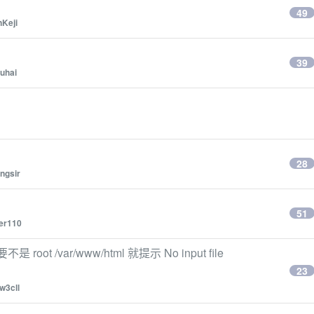
49
nKeji
：
39
uhai
28
ngsir
51
er110
是 root /var/www/html 就提示 No input file
23
w3cll