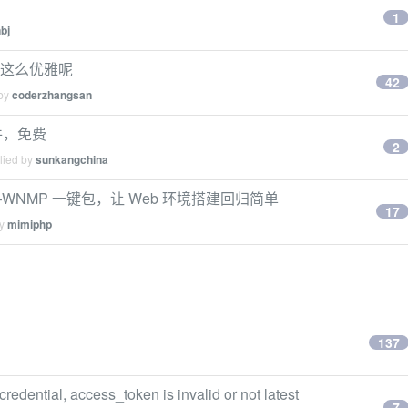
1
bj
法这么优雅呢
42
 by
coderzhangsan
件，免费
2
lied by
sunkangchina
NMP 一键包，让 Web 环境搭建回归简单
17
by
mimiphp
137
ential, access_token is invalid or not latest
7