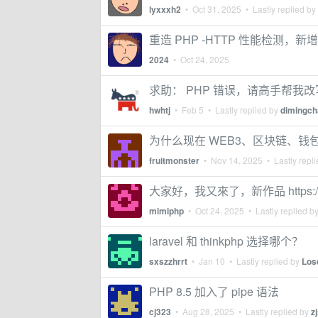
lyxxxh2
•
Oct 31, 2025
• Lastly replied by
重造 PHP -HTTP 性能检测，新增 Lis
2024
•
Oct 24, 2025
求助： PHP 错误，请高手帮我改
hwhtj
•
Feb 5
• Lastly replied by
dimingc
为什么现在 WEB3、区块链、钱包
fruitmonster
•
Nov 14, 2025
• Lastly repl
大家好，我又來了，新作品 https://ww
mimiphp
•
Oct 24, 2025
• Lastly replied b
laravel 和 thinkphp 选择哪个？
sxszzhrrt
•
Jan 10
• Lastly replied by
Los
PHP 8.5 加入了 pipe 语法
cj323
•
Aug 28, 2025
• Lastly replied by
z