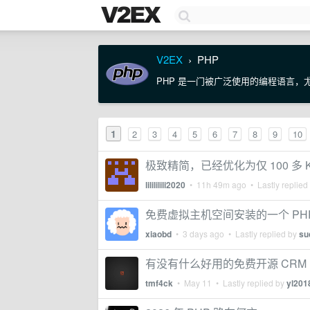
V2EX
PHP
›
PHP 是一门被广泛使用的编程语言，尤
1
2
3
4
5
6
7
8
9
10
极致精简，已经优化为仅 100 多 
lilililili2020
•
11h 49m ago
• Lastly replied
免费虚拟主机空间安装的一个 PH
xiaobd
•
3 days ago
• Lastly replied by
su
有没有什么好用的免费开源 CRM
tmf4ck
•
May 11
• Lastly replied by
yl201