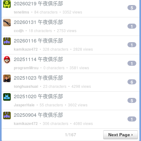
20260219 午夜俱乐部
5
tenelims
• 84 characters • 3352 views
20260131 午夜俱乐部
1
ccdjh
• 18 characters • 2753 views
20260116 午夜俱乐部
1
kamikaze472
• 328 characters • 2828 views
20251114 午夜俱乐部
1
programMrxu
• 0 characters • 3581 views
20251023 午夜俱乐部
6
tonghuashuai
• 23 characters • 4298 views
20251020 午夜俱乐部
5
JasperHale
• 55 characters • 3602 views
20250904 午夜俱乐部
1
kamikaze472
• 306 characters • 4080 views
1/167