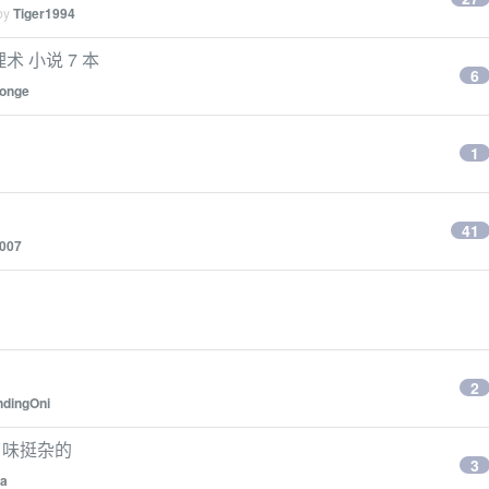
 by
Tiger1994
术 小说 7 本
6
onge
1
41
o007
2
ndingOni
口味挺杂的
3
ha