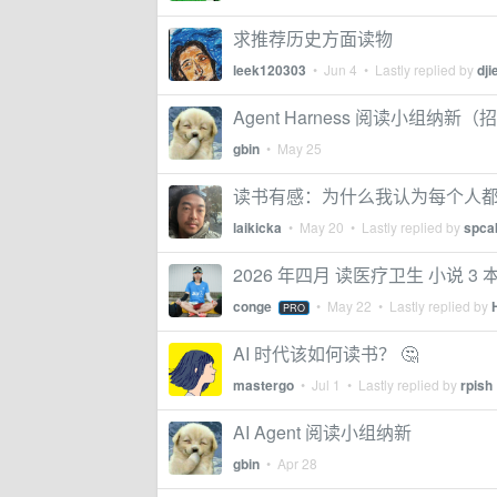
求推荐历史方面读物
leek120303
•
Jun 4
• Lastly replied by
dji
Agent Harness 阅读小组纳新（招
gbin
•
May 25
读书有感：为什么我认为每个人
laikicka
•
May 20
• Lastly replied by
spca
2026 年四月 读医疗卫生 小说 3 
conge
•
May 22
• Lastly replied by
PRO
AI 时代该如何读书？ 🤔
mastergo
•
Jul 1
• Lastly replied by
rpish
AI Agent 阅读小组纳新
gbin
•
Apr 28