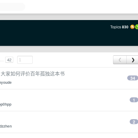
Topics
830
...
42
❮
❯
，大家如何评价百年孤独这本书
34
inyoude
1
pp0hpp
2
dzzhen