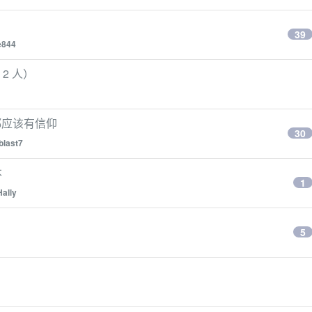
39
e844
 2 人）
都应该有信仰
30
blast7
本
1
Hally
5