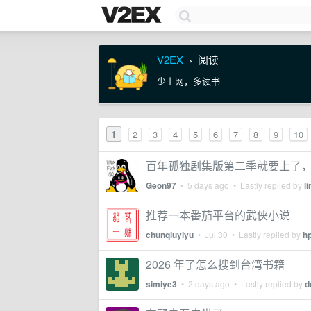
V2EX
阅读
›
少上网，多读书
1
2
3
4
5
6
7
8
9
10
百年孤独剧集版第二季就要上了
Geon97
•
5 days ago
• Lastly replied by
l
推荐一本番茄平台的武侠小说
chunqiuyiyu
•
Jul 30
• Lastly replied by
h
2026 年了怎么搜到台湾书籍
simiye3
•
2 days ago
• Lastly replied by
d