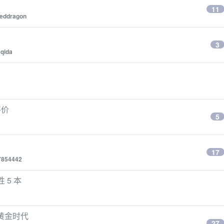
11
eddragon
3
qida
评价
5
17
7854442
 5 本
的黄金时代
27