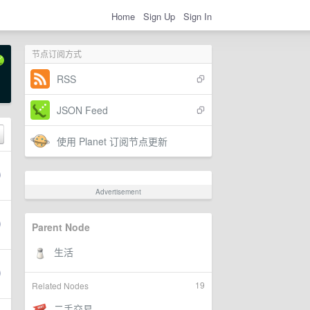
Home
Sign Up
Sign In
节点订阅方式
RSS
JSON Feed
使用 Planet 订阅节点更新
Advertisement
Parent Node
19
Related Nodes