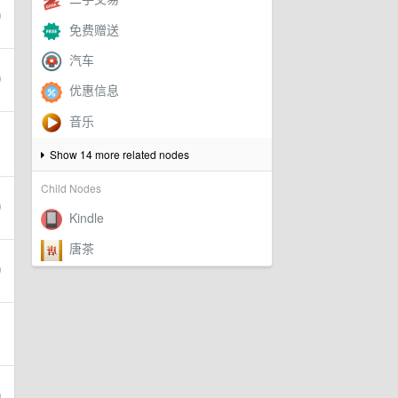
Show 14 more related nodes
Child Nodes