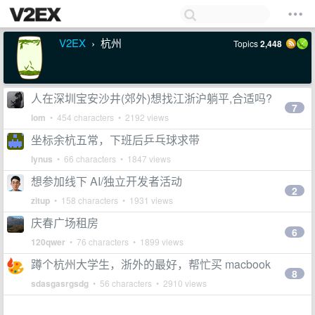
V2EX
杭州
Topics
2,448
›
人在深圳宝安沙井(郊外)想找江浙沪躺平,合适吗?
7
lom
• 454 characters • 2192 views
坐标余杭五常，下班后乒乓球求带
lynus
• 66 characters • 1847 views
想参加线下 AI/独立开发者活动
2
zitup
• 158 characters • 1931 views
庆春广场租房
6
120qwer
• 76 characters • 1899 views
蹲个杭州大学生，浙外的最好，帮忙买 macbook
8
sdasgasrgsdg
• 56 characters • 2910 views