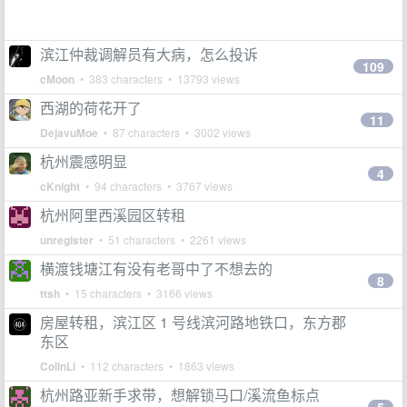
滨江仲裁调解员有大病，怎么投诉
109
cMoon
• 383 characters • 13793 views
西湖的荷花开了
11
DejavuMoe
• 87 characters • 3002 views
杭州震感明显
4
cKnight
• 94 characters • 3767 views
杭州阿里西溪园区转租
unregister
• 51 characters • 2261 views
横渡钱塘江有没有老哥中了不想去的
8
ttsh
• 15 characters • 3166 views
房屋转租，滨江区 1 号线滨河路地铁口，东方郡
东区
ColinLi
• 112 characters • 1863 views
杭州路亚新手求带，想解锁马口/溪流鱼标点