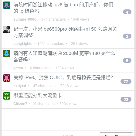
前段时间浙江移动 ipv6 被 ban 的用户们，你们
的 ip 绿色吗
4
summer9906
• 374 characters • 1648 views
记一次：小米 be6500pro 硬路由+n150 旁路网关
方案调整
3
LongLights
• 1661 characters • 1251 views
请问有人知道湖南联通 2000M 宽带¥480 是什么
套餐吗？
5
gitnot
• 10 characters • 1224 views
关掉 IPv6、封禁 QUIC，到底是稳妥还是摆烂？
72
hxdyxd
• 147 characters • 7218 views
哪里还能办到大流量卡
23
Citizen7
• 19 characters • 5034 views