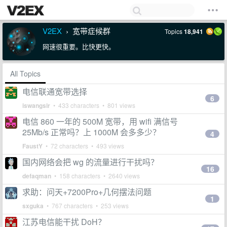
V2EX
宽带症候群
Topics
18,941
›
网速很重要。比快更快。
All Topics
电信联通宽带选择
6
iswangsir
• 433 characters • 801 views
电信 860 一年的 500M 宽带，用 wifi 满信号
25Mb/s 正常吗？上 1000M 会多多少？
4
FaustY
• 72 characters • 493 views
国内网络会把 wg 的流量进行干扰吗？
16
defaqman
• 158 characters • 2640 views
求助：问天+7200Pro+几何摆法问题
1
sxguka
• 767 characters • 253 views
江苏电信能干扰 DoH？