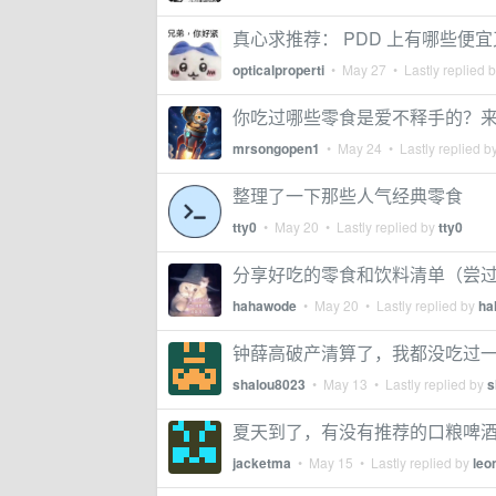
真心求推荐： PDD 上有哪些便
opticalproperti
•
May 27
• Lastly replied 
你吃过哪些零食是爱不释手的？
mrsongopen1
•
May 24
• Lastly replied b
整理了一下那些人气经典零食
tty0
•
May 20
• Lastly replied by
tty0
分享好吃的零食和饮料清单（尝
hahawode
•
May 20
• Lastly replied by
ha
钟薛高破产清算了，我都没吃过
shalou8023
•
May 13
• Lastly replied by
s
夏天到了，有没有推荐的口粮啤
jacketma
•
May 15
• Lastly replied by
leo