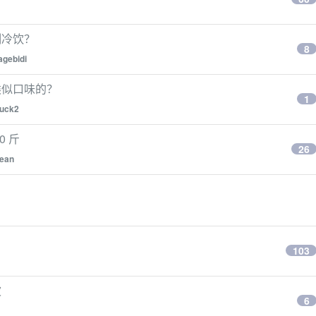
制冷饮？
8
agebidi
类似口味的？
1
uck2
 斤
26
ean
103
波
6