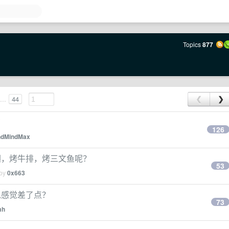
Topics
877
...
44
❮
❯
了
126
ndMindMax
翅，烤牛排，烤三文鱼呢？
53
 by
0x663
总感觉差了点？
73
mh