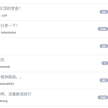
宜又顶的零食？
33
by
yyll
来分享一下！
154
y
bnlsxbnlsx
35
过的
7
hawode
一根钟薛高。。
60
halou8023
酒啊，消暑解渴就行
100
nkang