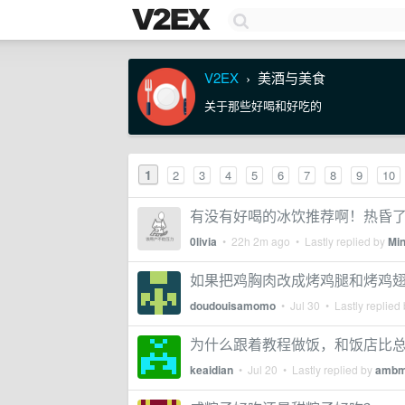
V2EX
美酒与美食
›
关于那些好喝和好吃的
1
2
3
4
5
6
7
8
9
10
有没有好喝的冰饮推荐啊！热昏
0livia
•
22h 2m ago
• Lastly replied by
Mi
如果把鸡胸肉改成烤鸡腿和烤鸡
doudouisamomo
•
Jul 30
• Lastly replied
为什么跟着教程做饭，和饭店比
keaidian
•
Jul 20
• Lastly replied by
amb