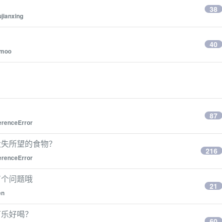
38
ujianxing
40
moo
87
erenceError
大失所望的食物？
216
erenceError
有个问题哦
21
en
可乐好喝？
60