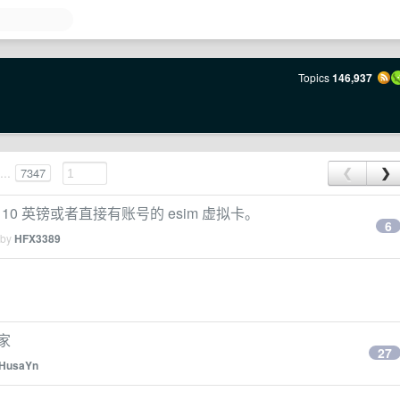
Topics
146,937
...
7347
❮
❯
值 10 英镑或者直接有账号的 esim 虚拟卡。
6
 by
HFX3389
家
27
HusaYn