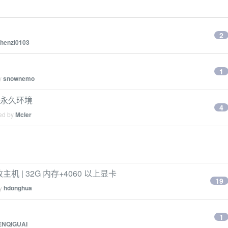
2
henzi0103
1
by
snownemo
 个永久环境
4
ied by
Mcler
主机 | 32G 内存+4060 以上显卡
19
by
hdonghua
1
ENQIGUAI