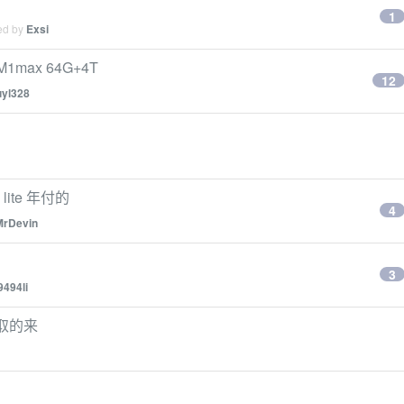
1
ied by
Exsi
M1max 64G+4T
12
uyl328
lite 年付的
4
MrDevin
3
i9494li
领取的来