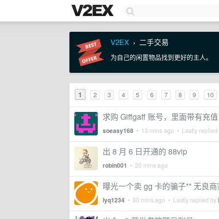
V2EX
二手交易
›
为自己的闲置物品找到更好的主人。
1
2
3
4
5
6
7
8
9
10
求购 Giffgaff 账号，里面带有充
soeasy168
•
13 mins ago
• Lastly replied
出 8 月 6 日开通的 88vip
robin001
•
20 mins ago
曝光一个卖 gg 卡的骗子** 无良商
lyq1234
•
30 mins ago
• Lastly replied by