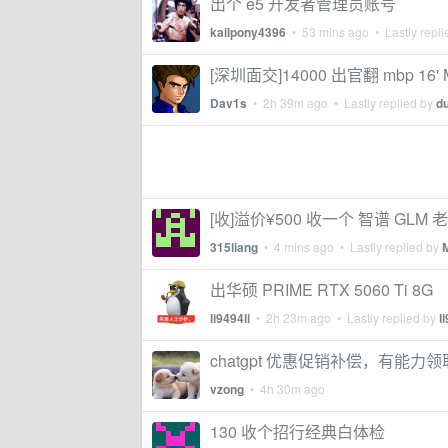
出个 e5 开发者管理员账号
kailpony4396
•
53 mins ago
• Lastly repl
[深圳面交]14000 出官翻 mbp 16' 
Dav1s
•
2h 39m ago
• Lastly replied by
d
[收]溢价¥500 收一个 智谱 GLM 老 
315liang
•
4 mins ago
• Lastly replied by
出华硕 PRIME RTX 5060 Ti 8G
li9494li
•
2h 23m ago
• Lastly replied by
l
chatgpt 优惠促销补偿，有能力
vzong
•
4h 30m ago
130 收个招行经典白体检