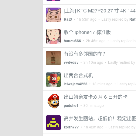
[上海] KTC M27P20 27 寸 4K 14
Rat3
•
1h 53m ago
• Lastly replied by
Rat
收个 iphone17 标准版
hututu666
•
2h 46m ago
• Lastly replied 
有没有多邻国的车？
vvdvdsv
•
3h 10m ago
• Lastly replied by
出两台台式机
leiwsjam4223
•
13 mins ago
• Lastly repl
出山姆亲友卡:8 月 6 日开的卡
puduhe1
•
30 mins ago
高并发生图站，超低价！稳定出
zplzh777
•
1h 42m ago
• Lastly replied b