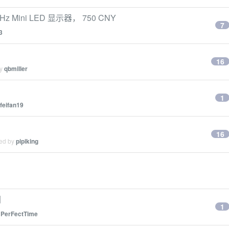
4Hz Mini LED 显示器， 750 CNY
7
3
16
by
qbmiller
1
feifan19
16
ied by
pipiking
图
1
y
PerFectTime