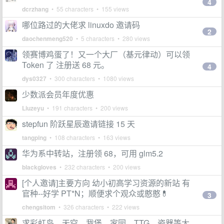
4
dcrzhang
• 55 characters • 155 views
哪位路过的大佬求 linuxdo 邀请码
2
daochenmeng520
• 5 characters • 280 views
领赛博鸡蛋了！又一个大厂（基元律动）可以领
Token 了 注册送 68 元。
4
dys0327
• 300 characters • 1080 views
少数派会员年度优惠
Liuzeyu
• 191 characters • 200 views
stepfun 阶跃星辰邀请链接 15 天
tangping
• 108 characters • 163 views
华为系中转站，注册领 68，可用 glm5.2
blackgloves
• 232 characters • 200 views
[个人邀请]主要方向 幼小初高学习资源的新站 有
官种--好学 PT*N；顺便求个观众或憨憨💊
3
chengsitom
• 326 characters • 222 views
求彩虹岛、天空、我堡、家园、TTG、瓷器等大