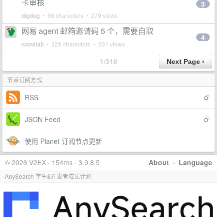
卡审核
3
digdug
• 68 characters • 279 views
网易 agent 邮箱邀请码 5 个，需要自取
4
wonkiall
• 328 characters • 331 views
1/318
节点订阅方式
RSS
JSON Feed
使用 Planet 订阅节点更新
© 2026 V2EX · 154ms · 3.9.8.5
About
·
Language
AnySearch 学生&开发者成长计划