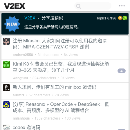
V2EX
分享邀请码
Topics
6,356
›
这里分享各类新酷网站的邀请码。
注册 Mirasim, 大家如何注册可以使用我的邀请
码： MIRA-CZEN-TWZV-CRSR 谢谢
andrew2558
• 31 characters • 64 views
Kimi K3 付费会员已售罄，我发现邀请抽奖还能
拿 3–365 天额度，领了几个月
4
wangtutu
• 324 characters • 91 views
新人求问，佬们有瓦工的 minibox 邀请码
surmrf
• 57 characters • 78 views
[分享] Reasonix + OpenCode + DeepSeek：低
成本、高额度、多模型的 AI 编程组合
nnianhous
• 1359 characters • 130 views
codex 邀请码