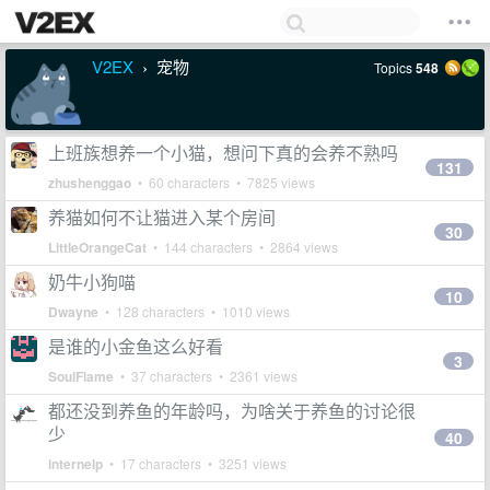
V2EX
宠物
Topics
548
›
上班族想养一个小猫，想问下真的会养不熟吗
131
zhushenggao
• 60 characters • 7825 views
养猫如何不让猫进入某个房间
30
LittleOrangeCat
• 144 characters • 2864 views
奶牛小狗喵
10
Dwayne
• 128 characters • 1010 views
是谁的小金鱼这么好看
3
SoulFlame
• 37 characters • 2361 views
都还没到养鱼的年龄吗，为啥关于养鱼的讨论很
少
40
internelp
• 17 characters • 3251 views