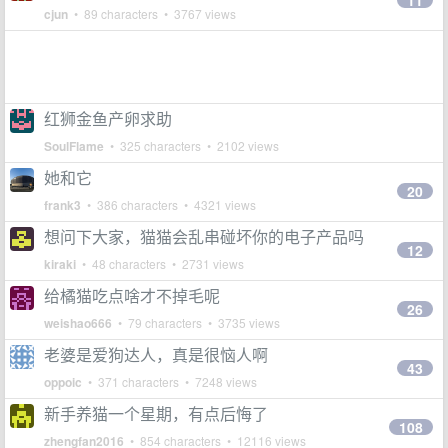
11
cjun
• 89 characters • 3767 views
红狮金鱼产卵求助
SoulFlame
• 325 characters • 2102 views
她和它
20
frank3
• 386 characters • 4321 views
想问下大家，猫猫会乱串碰坏你的电子产品吗
12
kiraki
• 48 characters • 2731 views
给橘猫吃点啥才不掉毛呢
26
weishao666
• 79 characters • 3735 views
老婆是爱狗达人，真是很恼人啊
43
oppoic
• 371 characters • 7248 views
新手养猫一个星期，有点后悔了
108
zhengfan2016
• 854 characters • 12116 views