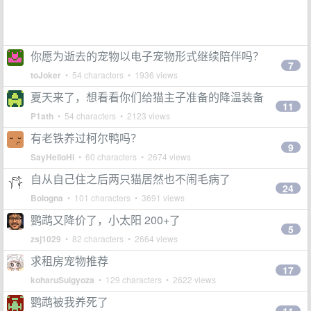
你愿为逝去的宠物以电子宠物形式继续陪伴吗？
7
toJoker
• 54 characters • 1936 views
夏天来了，想看看你们给猫主子准备的降温装备
11
P1ath
• 54 characters • 2123 views
有老铁养过柯尔鸭吗？
9
SayHelloHi
• 60 characters • 2674 views
自从自己住之后两只猫居然也不闹毛病了
24
Bologna
• 101 characters • 3691 views
鹦鹉又降价了，小太阳 200+了
5
zsj1029
• 82 characters • 2664 views
求租房宠物推荐
17
koharuSuigyoza
• 129 characters • 2622 views
鹦鹉被我养死了