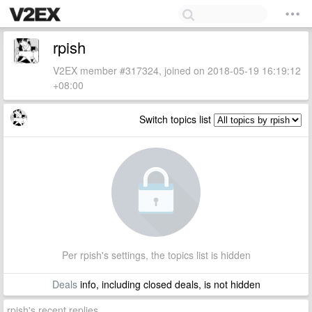
rpish
V2EX member #317324, joined on 2018-05-19 16:19:12
+08:00
Switch topics list
Per rpish's settings, the topics list is hidden
Deals
info, including closed deals, is not hidden
rpish's recent replies