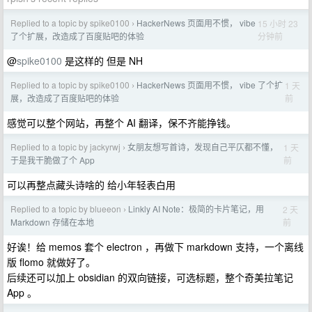
Replied to a topic by spike0100
HackerNews 页面用不惯， vibe
15 小时 23
›
分钟前
了个扩展，改造成了百度贴吧的体验
@
spike0100
是这样的 但是 NH
Replied to a topic by spike0100
HackerNews 页面用不惯， vibe 了个扩
1 天
›
前
展，改造成了百度贴吧的体验
感觉可以整个网站，再整个 AI 翻译，保不齐能挣钱。
Replied to a topic by jackyrwj
女朋友想写首诗，发现自己平仄都不懂，
1 天
›
前
于是我干脆做了个 App
可以再整点藏头诗啥的 给小年轻表白用
Replied to a topic by blueeon
Linkly AI Note：极简的卡片笔记，用
2 天
›
前
Markdown 存储在本地
好诶！给 memos 套个 electron ，再做下 markdown 支持，一个离线
版 flomo 就做好了。
后续还可以加上 obsidian 的双向链接，可选标题，整个奇美拉笔记
App 。