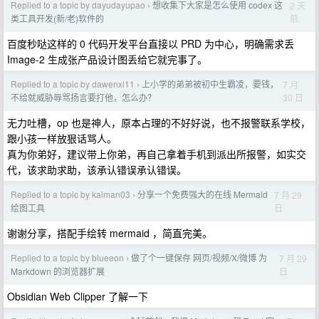
Replied to a topic by dayudayupao
想收集下大家是怎么使用 codex 这
2 天
›
前
类工具开发(新/老)软件的
百度秒哒这样的 0 代码开发平台直接以 PRD 为中心，明确需求丢
Image-2 生成张产品设计图丢给它就完事了。
Replied to a topic by dawenxi11
上小学的弟弟被初中生霸凌，要钱，
7 月
›
30 日
不给就威胁辱骂扬言要打他，怎么办？
无力吐槽，op 也是神人，原本占理的不好好说，也不报警联系学校，
跟小孩一样放狠话骂人。
真为你弟好，建议带上你弟，再自己拿着手机到派出所报警，如实交
代，该求助求助，该承认错误承认错误。
Replied to a topic by kalman03
分享一个免费强大的在线 Mermaid
7 月 29
›
日
绘图工具
谢谢分享，搭配手绘转 mermaid ，简直完美。
Replied to a topic by blueeon
做了个一键保存 网页/视频/X/微博 为
7 月 29
›
日
Markdown 的浏览器扩展
Obsidian Web Clipper 了解一下