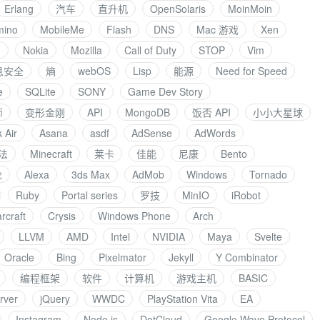
Erlang
汽车
直升机
OpenSolaris
MoinMoin
mino
MobileMe
Flash
DNS
Mac 游戏
Xen
I
Nokia
Mozilla
Call of Duty
STOP
Vim
息安全
熵
webOS
Lisp
能源
Need for Speed
e
SQLite
SONY
Game Dev Story
师
变形金刚
API
MongoDB
饭否 API
小小大星球
 Air
Asana
asdf
AdSense
AdWords
法
Minecraft
莱卡
佳能
尼康
Bento
论
Alexa
3ds Max
AdMob
Windows
Tornado
Ruby
Portal series
罗技
MinIO
iRobot
rcraft
Crysis
Windows Phone
Arch
LLVM
AMD
Intel
NVIDIA
Maya
Svelte
Oracle
Bing
Pixelmator
Jekyll
Y Combinator
编程框架
软件
计算机
游戏主机
BASIC
rver
jQuery
WWDC
PlayStation Vita
EA
Instagram
Node.js
DotCloud
Google Wave Protocol