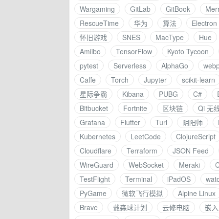
Wargaming
GitLab
GitBook
Mer
RescueTime
华为
算法
Electron
怀旧游戏
SNES
MacType
Hue
Amiibo
TensorFlow
Kyoto Tycoon
pytest
Serverless
AlphaGo
webp
Caffe
Torch
Jupyter
scikit-learn
星际争霸
Kibana
PUBG
C#
Bitbucket
Fortnite
区块链
Qi 无
Grafana
Flutter
Turi
阴阳师
Kubernetes
LeetCode
ClojureScript
Cloudflare
Terraform
JSON Feed
WireGuard
WebSocket
Meraki
TestFlight
Terminal
iPadOS
wat
PyGame
微软飞行模拟
Alpine Linux
Brave
戴森球计划
云修电脑
嵌入