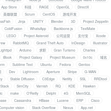
App Store
科技
RAGE
OpenGL
DirectX
英雄联盟
Scrum
CentOS
游戏开发
ssFish
Jinja
UNITY
Blender
3D
Project Zeppelin
ColdFusion
WhatsApp
Backbone.js
TextMate
LEGO
Project Asteroid
公司运营
支付宝
Xcode
rew
RabbitMQ
Grand Theft Auto
InDesign
Illustrator
Lighttpd
Arduino
求职
Gran Turismo
Charles
iBook
Project Galaxy
Project Museum
0x10c
域名
orm
Sublime Text
Ubuntu
Fedora
Gentoo
间
Dev
Lightroom
Aperture
Stripe
G-WAN
xy
Stable Diffusion
C3Edge
Netlify
SSL
RRDtool
Stack
SimCity
Varnish
RQ
KDE
Hawken
ic
make
O'Reilly
Delphi
4G
MemSQL
base
Cassandra
HBase
Lucene
ERP
Cisco
Computer vision
Stack Overflow
Nexus
App.net