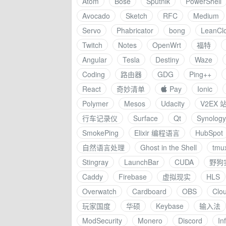
Atom
Bose
Sputnik
PowerShell
Avocado
Sketch
RFC
Medium
Servo
Phabricator
bong
LeanCl
Twitch
Notes
OpenWrt
福特
Angular
Tesla
Destiny
Waze
Coding
路由器
GDG
Ping++
React
奇妙清单
 Pay
Ionic
Polymer
Mesos
Udacity
V2EX
行车记录仪
Surface
Qt
Synology
SmokePing
Elixir 编程语言
HubSpot
自然语言处理
Ghost in the Shell
tmu
Stingray
LaunchBar
CUDA
野狗
Caddy
Firebase
虚拟现实
HLS
Overwatch
Cardboard
OBS
Clo
玩家国度
华硕
Keybase
输入法
ModSecurity
Monero
Discord
In