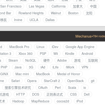
San Francisco
Las Vegas
California
加拿大
中国
ond Bar
Rowland Heights
Walnut
Boston
沈阳
移民
Irvine
UCLA
Dallas
Mechanus
•
784 node
ad
MacBook Pro
Linux
iDev
Google App Engine
tation 3
Xbox 360
PSP
Wii
Kindle
Android
s
Steam
NoSQL
硬件
Adobe
游戏
互联网
PHP
Java
3G
iAd
iLife
iWork
VPN
GINX
Mac mini
MacBook
Medal of Honor
me
Safari
Opera
StarCraft 2
OpenStack
git
搜索引擎技术研究
OAuth
Perl
Scala
io
机游戏
HTTP
DOS
正则表达式
CSS
Dell
艺术
Hadoop
MapReduce
cocos2d
iPod