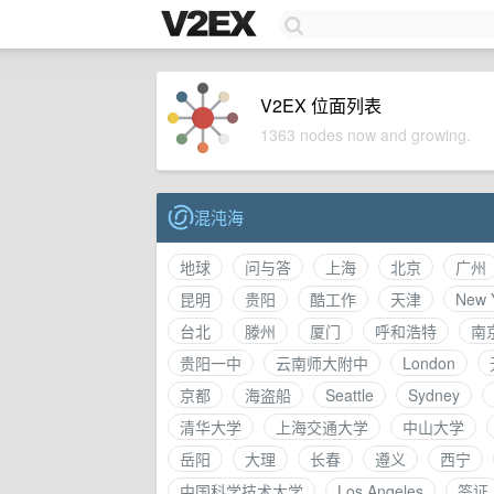
V2EX 位面列表
1363 nodes now and growing.
混沌海
地球
问与答
上海
北京
广州
昆明
贵阳
酷工作
天津
New 
台北
滕州
厦门
呼和浩特
南
贵阳一中
云南师大附中
London
京都
海盗船
Seattle
Sydney
清华大学
上海交通大学
中山大学
岳阳
大理
长春
遵义
西宁
中国科学技术大学
Los Angeles
签证