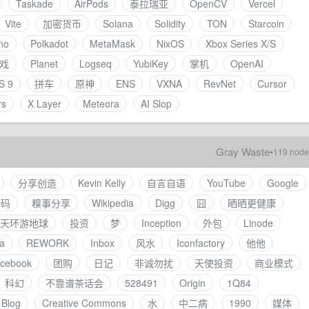
Taskade
AirPods
泰拉瑞亚
OpenCV
Vercel
Vite
加密货币
Solana
Solidity
TON
Starcoin
no
Polkadot
MetaMask
NixOS
Xbox Series X/S
戏
Planet
Logseq
YubiKey
掌机
OpenAI
S 9
拼车
原神
ENS
VXNA
RevNet
Cursor
rs
X Layer
Meteora
AI Slop
Gray Waste
•
119 node
分享创造
Kevin Kelly
自言自语
YouTube
Google
请码
糗事分享
Wikipedia
Digg
囧
晒晒更健康
0 天环游地球
投资
梦
Inception
外包
Linode
a
REWORK
Inbox
风水
Iconfactory
他他
cebook
团购
日记
非诚勿扰
天使投资
商业模式
科幻
不靠谱茶话会
528491
Origin
1Q84
Blog
Creative Commons
水
中二病
1990
媒体