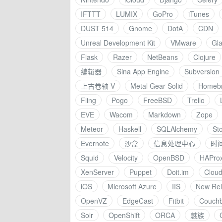
IFTTT
LUMIX
GoPro
iTunes
DUST 514
Gnome
DotA
CDN
Unreal Development Kit
VMware
Gla
Flask
Razer
NetBeans
Clojure
编辑器
Sina App Engine
Subversion
上古卷轴 V
Metal Gear Solid
Homeb
Fling
Pogo
FreeBSD
Trello
EVE
Wacom
Markdown
Zope
Meteor
Haskell
SQLAlchemy
St
Evernote
沙盒
信息处理中心
时
Squid
Velocity
OpenBSD
HAPro
XenServer
Puppet
Doit.im
Cloud
iOS
Microsoft Azure
IIS
New Rel
OpenVZ
EdgeCast
Fitbit
Couch
Solr
OpenShift
ORCA
魅族