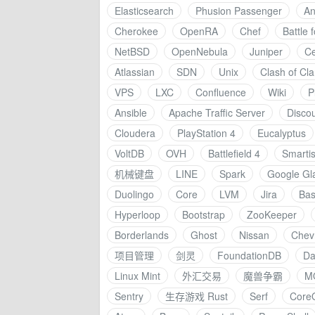
Elasticsearch
Phusion Passenger
A
Cherokee
OpenRA
Chef
Battle 
NetBSD
OpenNebula
Juniper
C
Atlassian
SDN
Unix
Clash of Cl
VPS
LXC
Confluence
Wiki
P
Ansible
Apache Traffic Server
Disco
Cloudera
PlayStation 4
Eucalyptus
VoltDB
OVH
Battlefield 4
Smarti
机械键盘
LINE
Spark
Google Gl
Duolingo
Core
LVM
Jira
Ba
Hyperloop
Bootstrap
ZooKeeper
Borderlands
Ghost
Nissan
Chevr
项目管理
剑灵
FoundationDB
Da
Linux Mint
外汇交易
魔兽争霸
M
Sentry
生存游戏 Rust
Serf
Core