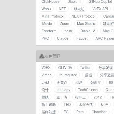
ClickHouse
Diablo II
GitHub Copilot
Web3
NFT
以太坊
V2EX API
Mina Protocol
NEAR Protocol
Carda
iMovie
Zoom
Mac Studio
魂系游
Freeform
nostr
Diablo IV
Mac O
PRO
Claude
Faucet
ARC Raide
灰色荒野
V2EX
OLIVIDA
Twitter
分享发现
Vimeo
foursquare
反馈
分享邀
Livid
无要点
树洞
强迫症
8
设计
Ideology
TechCrunch
Quor
她她
亚丁湾
指环王
2012
Fa
新手求助
TED
水深火热
标准
最终幻想
EC
Path
Chamber