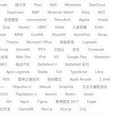
maid
统计学
Pixel
NAS
Wireshark
DaoCloud
Daydream
AMP
Nintendo Switch
Kirby
NES
田宫模型
memcached
RetroArch
Algolia
Vivaldi
Quip
Racket
UBNT
Kafka
王者荣耀
Kotlin
ack
ARKit
CoreML
MusicKit
HomePod
Keras
Theano
Microsoft Office
智能家电
Logstash
Emoji
HomeKit
IPFS
又拍云
京东
Timescale
线充电
Web Dev
IPv6
5G
Google Play
Mastodon
MEC
电动汽车
Battlefield V
Battlefield 系列
Apex Legends
Stadia
TeX
TypeScript
Libra
RSS
雷神之锤系列
夜间模式
Apple Arcade
Z shell
C++
Objective-C
Nebula
GraphQL
文言文编程语言
chOS
PlayStation 5
Neovim
Notion
Godot
iSH
Vapor
Figma
赛博朋克 2077
Eagle
式开发
GameDB
Next.js
Nuxt.js
沙丘