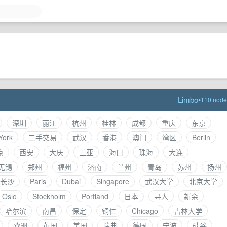
Limbo
•
110 node
深圳
丽江
杭州
桂林
成都
重庆
东京
York
二手交易
武汉
香港
澳门
湾区
Berlin
京
西安
大庆
三亚
海口
珠海
大连
无锡
郑州
福州
济南
兰州
青岛
苏州
扬州
长沙
Paris
Dubai
Singapore
武汉大学
北京大学
Oslo
Stockholm
Portland
日本
寻人
新余
哈尔滨
南昌
保定
铜仁
Chicago
吉林大学
欧洲
英国
美国
瑞典
德国
宁波
硅谷