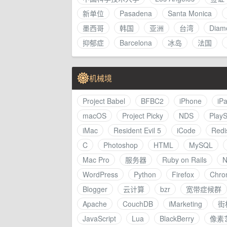
新单位
Pasadena
Santa Monica
墨西哥
韩国
亚洲
台湾
Diam
抑郁症
Barcelona
冰岛
法国
机械境
Project Babel
BFBC2
iPhone
iP
macOS
Project Picky
NDS
PlayS
iMac
Resident Evil 5
iCode
Redi
C
Photoshop
HTML
MySQL
Mac Pro
服务器
Ruby on Rails
N
WordPress
Python
Firefox
Chro
Blogger
云计算
bzr
宽带症候群
Apache
CouchDB
iMarketing
街
JavaScript
Lua
BlackBerry
像素