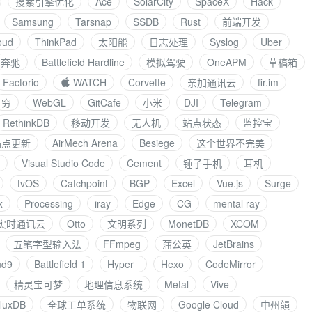
搜索引擎优化
Ace
SolarCity
SpaceX
Hack
Samsung
Tarsnap
SSDB
Rust
前端开发
oud
ThinkPad
太阳能
日志处理
Syslog
Uber
奔驰
Battlefield Hardline
模拟驾驶
OneAPM
草稿箱
Factorio
 WATCH
Corvette
亲加通讯云
fir.im
穷
WebGL
GitCafe
小米
DJI
Telegram
RethinkDB
移动开发
无人机
站点状态
监控宝
 站点更新
AirMech Arena
Besiege
这个世界不完美
Visual Studio Code
Cement
锤子手机
耳机
tvOS
Catchpoint
BGP
Excel
Vue.js
Surge
x
Processing
iray
Edge
CG
mental ray
实时通讯云
Otto
文明系列
MonetDB
XCOM
五笔字型输入法
FFmpeg
蒲公英
JetBrains
ud9
Battlefield 1
Hyper_
Hexo
CodeMirror
精灵宝可梦
地理信息系统
Metal
Vive
fluxDB
全球工单系统
物联网
Google Cloud
中州韻