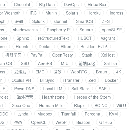
nno
Chocolat
Big Data
DevOps
VirtualBox
for Wesnoth
IRC
Munin
Solaris
Heroku
Ingress
eph
Swift
Splunk
stunnel
SmartOS
ZFS
ans
shadowsocks
Raspberry Pi
Square
openSUSE
lone
Sphinx
reStructuredText
HUBOT
Vagrant
urse
Fluentd
Debian
Alfred
Resident Evil 6
机器学习
PayPal
OpenResty
Stash
XeHost
san OS
SSD
AeroFS
MIUI
前端优化
Sailfish
ass
发烧友
EMC
微软
WebRTC
Braun
4K
sh
Oculus VR
BTSync
iTransfer
Zed
Docker
IE
PowerDNS
Local LLM
Salt Stack
SAP
olet
海外运营
Hearthstone
Heroes of the Storm
rt
Xbox One
Herman Miller
Ripple
BOINC
Wii U
ODO
Lynda
Mudbox
Titanfall
Percona
KVM
OS
PWA
OpenCL
WebP
iBeacon
GitHub