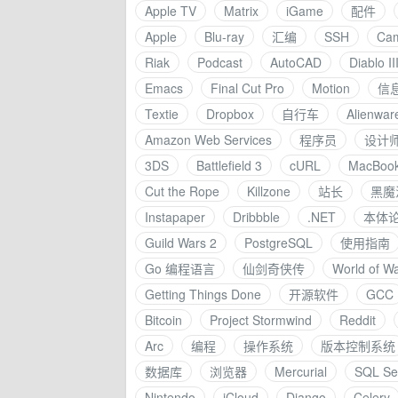
Apple TV
Matrix
iGame
配件
Apple
Blu-ray
汇编
SSH
Ca
Riak
Podcast
AutoCAD
Diablo II
Emacs
Final Cut Pro
Motion
信
Textie
Dropbox
自行车
Alienwar
Amazon Web Services
程序员
设计
3DS
Battlefield 3
cURL
MacBook
Cut the Rope
Killzone
站长
黑魔
Instapaper
Dribbble
.NET
本体
Guild Wars 2
PostgreSQL
使用指南
Go 编程语言
仙剑奇侠传
World of Wa
Getting Things Done
开源软件
GCC
Bitcoin
Project Stormwind
Reddit
Arc
编程
操作系统
版本控制系统
数据库
浏览器
Mercurial
SQL Se
Nintendo
iCloud
Django
Celery