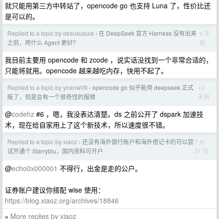
就只能用第三方中转站了，opencode go 也支持 Luna 了，性价比还
是可以的。
Replied to a topic by desususula
在 DeepSeek 官方 Harness 没有出来
9 天
›
前
之前，用什么 Agent 更好？
我目前主要用 opencode 和 zcode ，说实话没找到一个非常合适的，
只能将就用。opencode 越来越吃内存，快用不起了。
Replied to a topic by yiranw09
opencode go 似乎能用 deepseek 正式
10
›
天前
版了，但是会有一个很奇怪的报错
@
codehz
#6 ，嗯，我没表达清楚。ds 之前公开了 dspark 加速技
术，现在给自家用上了这个新技术，所以速度很不错。
Replied to a topic by xiaoz
还没有海外银行账户和海外借记卡的可以尝
7 月
›
31 日
试开通个 Starryblu，国内资料可开户
@
echo0x000001
不得行，出金是走的公户。
证券账户建议你搭配 wise 使用：
https://blog.xiaoz.org/archives/18846
More replies by xiaoz
»