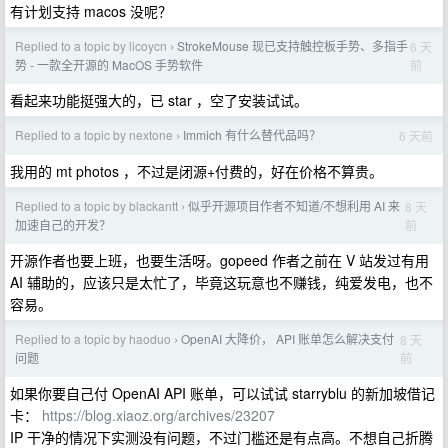
有计划支持 macos 没呢？
Replied to a topic by licoycn
StrokeMouse 现已支持触控板手势、多指手
6 天
›
前
势 - 一款全开源的 MacOS 手势软件
看起来功能挺强大的，已 star ，空了安装试试。
Replied to a topic by nextone
Immich 有什么替代品吗？
6 天前
›
我用的 mt photos ，不过是闭源+付费的，好在价格不算贵。
Replied to a topic by blackantt
似乎开源项目作者不知道/不想利用 AI 来
8 天
›
前
加速自己的开发？
开源作者也要上班，也要生活呀。gopeed 作者之前在 V 站发过有用
AI 辅助的，应该只是太忙了，毕竟这玩意也不赚钱，纯爱发电，也不
容易。
Replied to a topic by haoduo
OpenAI 大降价， API 账单怎么解决支付
8 天
›
前
问题
如果你要自己付 OpenAI API 账单，可以试试 starryblu 的新加坡借记
卡：
https://blog.xiaoz.org/archives/23207
IP 干净的情况下实测没有问题，不过门槛还是有点高。不想自己折腾