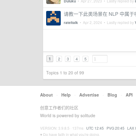
Duluku
•
Apr 27, 2023
• Lastly replied by
请教一下此类场景在 NLP 中属于
rateltalk
•
Apr 2, 2024
• Lastly replied by
1
2
3
4
5
Topics 1 to 20 of 99
About
·
Help
·
Advertise
·
Blog
·
API
创意工作者们的社区
World is powered by solitude
VERSION: 3.9.8.5 · 137ms ·
UTC 12:45
·
PVG 20:45
·
LAX 
♥ Do have faith in what you're doing.