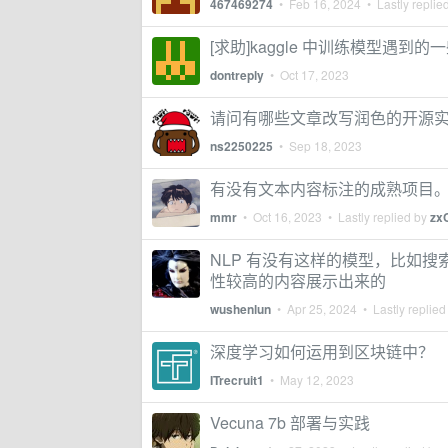
467469274
•
Feb 16, 2024
• Lastly replie
[求助]kaggle 中训练模型遇到的
dontreply
•
Oct 17, 2023
请问有哪些文章改写润色的开源
ns2250225
•
Sep 18, 2023
有没有文本内容标注的成熟项目
mmr
•
Oct 16, 2023
• Lastly replied by
zx
NLP 有没有这样的模型，比如搜索 fet
性较高的内容展示出来的
wushenlun
•
Apr 25, 2024
• Lastly replied
深度学习如何运用到区块链中？
ITrecruit1
•
May 12, 2023
Vecuna 7b 部署与实践