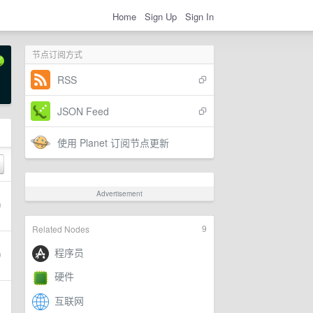
Home
Sign Up
Sign In
节点订阅方式
RSS
JSON Feed
使用 Planet 订阅节点更新
Advertisement
9
Related Nodes