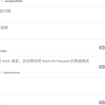
d by
wangkai0956
一些问题
实现啊
。
3
Coder
ch 请求，自动帮你把 fetch/xhr/request 的数据相关
1
 by
bravecarrot
1