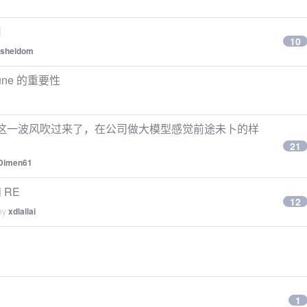
用
10
sheldom
une 的重要性
模型这一波风吹过来了，在公司做大模型感觉前途未卜的样
21
Dimen61
 RE
12
 by
xdlailai
1