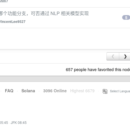
shm7
哪个功能分支，可否通过 NLP 相关模型实现
5
VincentLee9527
❮
❯
657 people have favorited this nod
·
FAQ
·
Solana
·
3096 Online
Highest 6679
·
Select Langua
05:45
·
JFK 08:45