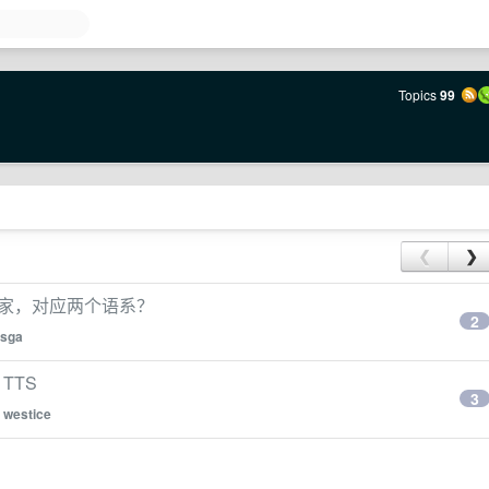
Topics
99
❮
❯
要玩家，对应两个语系？
2
sga
TTS
3
y
westice
？