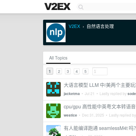
V2EX
自然语言处理
›
All Topics
1
2
3
4
5
大语言模型 LLM 中/美两个主
jacketma
•
Jul 21
• Lastly replied by
sode
cpu/gpu 高性能中英粤文本转语音 
westice
•
Dec 31, 2025
• Lastly replied b
有人能编译跑通 seamlessM4t 吗