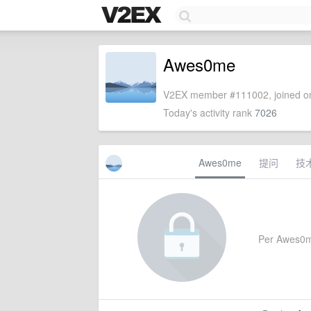
Awes0me
V2EX member #111002, joined on
Today's activity rank
7026
Awes0me
提问
技
Per Awes0me'