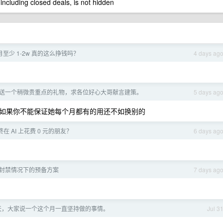
 including closed deals, is not hidden
每月至少 1-2w 真的这么挣钱吗？
4 days ag
送一个稍微贵重点的礼物，求各位好心大哥献言建策。
5 days ag
如果你不能保证她每个月都有的用还不如换别的
在 AI 上花费 0 元的朋友？
6 days ag
giff 封禁情况下的预备方案
7 days ag
一天，大家说一个这个月一直坚持做的事情。
Jul 3