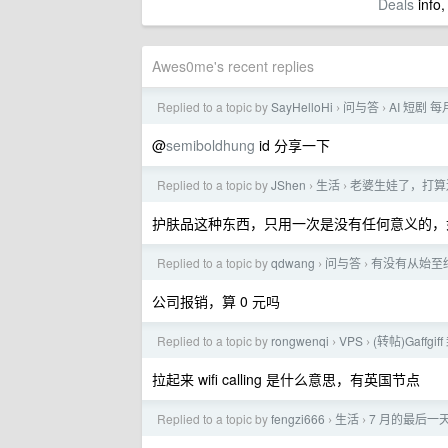
Deals
info,
Awes0me's recent replies
Replied to a topic by
SayHelloHi
问与答
AI 短剧 
›
›
@
semiboldhung
id 分享一下
Replied to a topic by
JShen
生活
老婆生娃了，打算
›
›
护肤品这种东西，只用一次是没有任何意义的，
Replied to a topic by
qdwang
问与答
有没有从始至终
›
›
公司报销，算 0 元吗
Replied to a topic by
rongwenqi
VPS
(转帖)Gaff
›
›
拉起来 wifi calling 是什么意思，有英国节点
Replied to a topic by
fengzi666
生活
7 月的最后
›
›