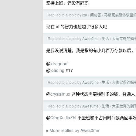
坚持上班，还没有辞职
Replied to a topic by
ixo
问与答
马斯克最新访谈里的一
›
›
现在 ai 的智力也超越了很多人吧
Replied to a topic by
Awes0me
生活
大家觉得的躺
›
›
是我没说清楚，我是指的有小几百万存款以后，
@
idragonet
@
loading
#17
Replied to a topic by
Awes0me
生活
大家觉得的躺
›
›
@
crysislinux
这种状态需要特别多的钱，普通人
Replied to a topic by
Awes0me
生活
大家觉得的躺
›
›
@
QingXuJiaZhi
不坐班和不占用时间是两回事
More replies by Awes0me
»