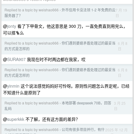
Replied to a topic by weishao666
外币信用卡没法领 1-2 年免费的云
7 月 19
›
日
服务器了？
@
jonty
看了下甲骨文，他这意思是 300 刀，一直免费直到用完么，
可以搭🪜么
Replied to a topic by weishao666
你们遇到婆媳矛盾处理过的最妥当
6 月 8
›
日
的方式是怎样的
@
SURA907
我现在时不时两边都在我家，哎
Replied to a topic by weishao666
你们遇到婆媳矛盾处理过的最妥当
6 月 8
›
日
的方式是怎样的
@
yinmin
这个说法感觉妈妈好可怜呀。原则性问题怎么界定呢，已经
不知道什么是原则了
Replied to a topic by weishao666
本地部署 deepseek 70B，回答
3 月 25
›
日
乱码
@
superkkk
不了解，还有这方面的差异？
Replied to a topic by weishao666
公司有很多项目并行，有什
2025 年 12 月
›