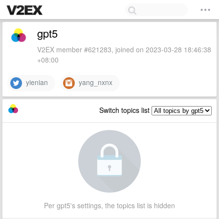
gpt5
V2EX member #621283, joined on 2023-03-28 18:46:38
+08:00
yienian
yang_nxnx
Switch topics list
Per gpt5's settings, the topics list is hidden