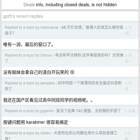
Deals
info, including closed deals, is not hidden
gpt5's recent replies
Replied to a topic by nbwinwuw
68 万亿化债，普通人应该怎么保住钱
2 天
›
前
袋子？
唯有一润，最后的窗口了。
Replied to a topic by Ulduar
有没有学法律的 这件事是真的吗？太惊悚
2 天
›
前
了
没有姐妹会拿自己的清白开玩笑的 😡
Replied to a topic by qwqqwq
初中同班一个很漂亮的女生最近抖音刷
3 天
›
前
到了
我还在国产区看见过高中同班同学的视频呢。。
Replied to a topic by giganet
复活了经典 T42 键盘，太舒服的手感了
3 天前
›
按键问题用 karabiner 很容易搞定
Replied to a topic by v2dev
大家所在的公司都在用什么项目管理工
3 天
›
前
具？