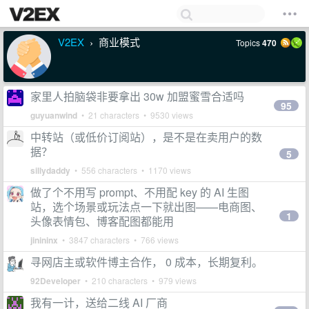
V2EX
商业模式
Topics
470
›
家里人拍脑袋非要拿出 30w 加盟蜜雪合适吗
95
guyuanwind
• 21 characters • 9530 views
中转站（或低价订阅站），是不是在卖用户的数
据？
5
sillydaddy
• 556 characters • 1170 views
做了个不用写 prompt、不用配 key 的 AI 生图
站，选个场景或玩法点一下就出图——电商图、
1
头像表情包、博客配图都能用
jinininx
• 3847 characters • 766 views
寻网店主或软件博主合作， 0 成本，长期复利。
92Developer
• 210 characters • 979 views
我有一计，送给二线 AI 厂商