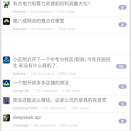
有点电力和算力资源如何利润最大化？
5
firhome
• 53 characters • 1732 views
猪八戒网站的难点在哪里
8
5wunian
• 20 characters • 2359 views
小区附近开了一个中专分校区(职高),今年开始招
生,有没有什么商机了,
53
liudewa
• 148 characters • 5888 views
一个想开拼多多店铺的想法
3
sandy136
• 175 characters • 1196 views
爬虫还能这么赚钱，这家公司的是真的有意思
3
Amazing10086
• 109 characters • 1691 views
deepseek api
9
Hanbuger
• 68 characters • 2363 views