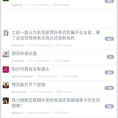
35
logoutC
• 111 characters • 5825 views
之前一直认为俞浩是贾跃亭式的骗子企业家，看
了访谈觉得他有点观点还挺新奇的
43
haoofun
• 1479 characters • 4555 views
想花样卖炒面
4
thatman
• 137 characters • 1613 views
知识付费有没有搞头
29
spitfireuptown
• 296 characters • 3939 views
想买秘方开个饭馆
19
jiangchou
• 111 characters • 2846 views
极力拥抱互联网外卖的库迪还是被瑞幸干的生存
困难？
48
libasten
• 282 characters • 5376 views