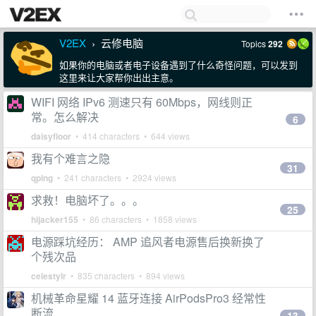
V2EX
云修电脑
Topics
292
›
如果你的电脑或者电子设备遇到了什么奇怪问题，可以发到
这里来让大家帮你出出主意。
WIFI 网络 IPv6 测速只有 60Mbps，网线则正
常。怎么解决
6
daisyfloor
• 414 characters • 644 views
我有个难言之隐
31
qping
• 241 characters • 2924 views
求救！电脑坏了。。。
25
hijacker155
• 86 characters • 1858 views
电源踩坑经历： AMP 追风者电源售后换新换了
个残次品
celestylr
• 835 characters • 894 views
机械革命星耀 14 蓝牙连接 AirPodsPro3 经常性
断流
13