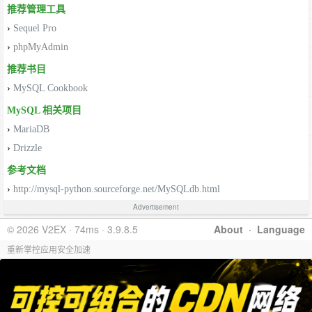
推荐管理工具
›
Sequel Pro
›
phpMyAdmin
推荐书目
›
MySQL Cookbook
MySQL 相关项目
›
MariaDB
›
Drizzle
参考文档
›
http://mysql-python.sourceforge.net/MySQLdb.html
Advertisement
© 2026 V2EX · 74ms · 3.9.8.5
About
·
Language
重新掌控应用安全加速