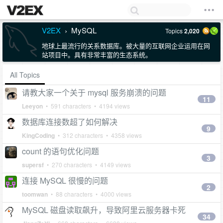
V2EX
MySQL
Topics
2,020
›
地球上最流行的关系数据库。被大量的互联网企业运用在网
站项目中。具有非常丰富的生态系统。
All Topics
请教大家一个关于 mysql 服务崩溃的问题
11
Leeyon
• 591 characters • 4194 views
数据库连接数超了如何解决
9
KingCoding
• 312 characters • 4358 views
count 的语句优化问题
3
supersf
• 270 characters • 4149 views
连接 MySQL 很慢的问题
2
toomwan
• 88 characters • 4000 views
MySQL 磁盘读取飙升，导致阿里云服务器卡死
34