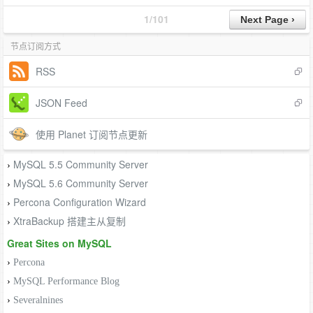
1/101
节点订阅方式
RSS
JSON Feed
使用 Planet 订阅节点更新
MySQL 5.5 Community Server
›
MySQL 5.6 Community Server
›
Percona Configuration Wizard
›
XtraBackup 搭建主从复制
›
Great Sites on MySQL
›
Percona
›
MySQL Performance Blog
›
Severalnines