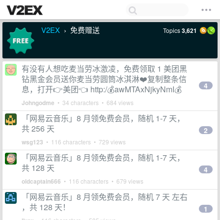
V2EX
免费赠送
Topics
3,621
›
有没有人想吃麦当劳冰激凌，免费领取 1 美团黑
钻黑金会员送你麦当劳圆筒冰淇淋❤️复制整条信
4
息，打开👉美团👈 http:/💰awMTAxNjkyNmI💰
Johngodme
• 34 characters • 684 views
「网易云音乐」8 月领免费会员，随机 1-7 天，
共 256 天
2
wsg123
• 116 characters • 729 views
「网易云音乐」8 月领免费会员，随机 1-7 天，
共 128 天
4
oldcaptain666
• 116 characters • 679 views
「网易云音乐」8 月领免费会员，随机 7 天 左右
，共 128 天！
1