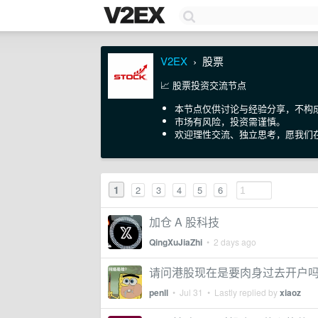
V2EX
股票
›
📈 股票投资交流节点
本节点仅供讨论与经验分享，不构
市场有风险，投资需谨慎。
欢迎理性交流、独立思考，愿我们
1
2
3
4
5
6
加仓 A 股科技
QingXuJiaZhi
•
2 days ago
请问港股现在是要肉身过去开户
penll
•
Jul 31
• Lastly replied by
xiaoz