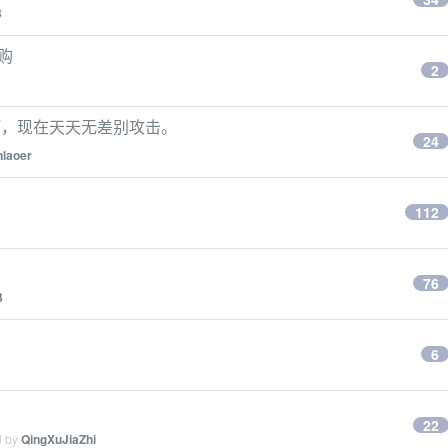
3
申购
2
啊，现在天天无差别攻击。
24
nlaoer
112
76
3
6
22
d by
QingXuJiaZhi