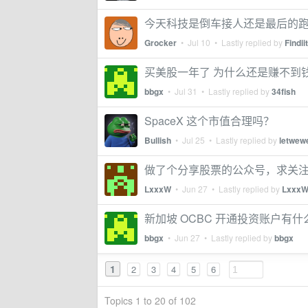
今天科技是倒车接人还是最后的
Grocker
•
Jul 10
• Lastly replied by
Findiit
买美股一年了 为什么还是赚不到
bbgx
•
Jul 31
• Lastly replied by
34fish
SpaceX 这个市值合理吗？
Bullish
•
Jul 25
• Lastly replied by
letwewe
做了个分享股票的公众号，求关
LxxxW
•
Jun 27
• Lastly replied by
Lxxx
新加坡 OCBC 开通投资账户有
bbgx
•
Jun 27
• Lastly replied by
bbgx
1
2
3
4
5
6
Topics 1 to 20 of 102