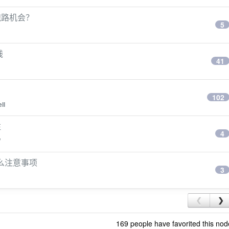
跑路机会？
5
钱
41
102
ll
注
4
W
什么注意事项
3
❮
❯
169 people have favorited this nod