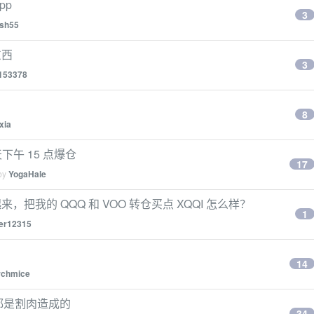
pp
3
ash55
东西
3
153378
8
xia
天下午 15 点爆仓
17
 by
YogaHale
把我的 QQQ 和 VOO 转仓买点 XQQI 怎么样？
1
her12315
14
rchmice
都是割肉造成的
34