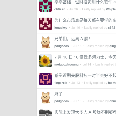
零零基础，理财投资用什么软件 a
ch0sen
•
Jul 26
• Lastly replied by
Whipl
为什么市场真是每天都有要学的
longaiwp
•
Jul 16
• Lastly replied by
s642
兄弟们，远离 A 股！
pddgoods
•
Jul 16
• Lastly replied by
qing
7 月 10 日 16 倍做多海力士，今
meiguozhiguang
•
Jul 14
• Lastly replied
感觉近期美股科技一时半会好不起来，
fingerxie
•
Jul 13
• Lastly replied by
feat
麻了
pddgoods
•
Jul 13
• Lastly replied by
chu
实际上发现大多人 A 股赚不到钱