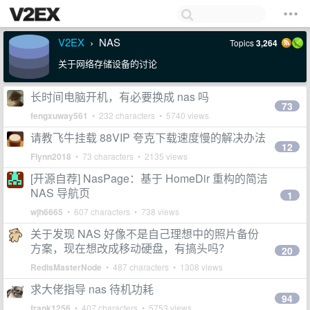
V2EX
NAS
Topics
3,264
›
关于网络存储设备的讨论
长时间电脑开机，有必要换成 nas 吗
73
fengxuway561
• 232 characters • 5740 views
请教飞牛挂载 88VIP 夸克下载速度慢的解决办法
12
Flynn2018
• 73 characters • 2135 views
[开源自荐] NasPage：基于 HomeDir 重构的简洁
NAS 导航页
1
wjh6665
• 607 characters • 738 views
关于发现 NAS 好像不是自己理想中的照片备份
方案，现在想改成移动硬盘，有搞头吗？
20
RedisMasterNode
• 487 characters • 1308 views
求大佬指导 nas 待机功耗
94
frank1256
• 407 characters • 5753 views