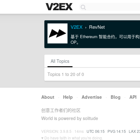
V2EX
RevNet
›
基于 Ethereum 智能合约，可以用于构建支
OP。
All Topics
Topics 1 to 20 of 0
About
·
Help
·
Advertise
·
Blog
·
API
创意工作者们的社区
World is powered by solitude
VERSION: 3.9.8.5 · 14ms ·
UTC 06:15
·
PVG 14:15
·
LAX 2
♥ Do have faith in what you're doing.