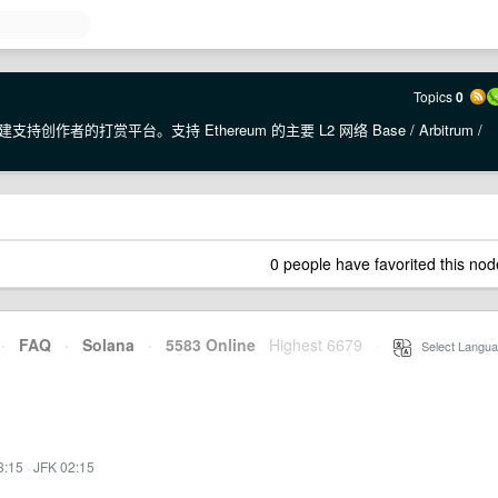
Topics
0
持创作者的打赏平台。支持 Ethereum 的主要 L2 网络 Base / Arbitrum /
0 people have favorited this nod
·
FAQ
·
Solana
·
5583 Online
Highest 6679
·
Select Langua
3:15
·
JFK 02:15