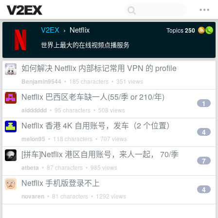
V2EX
Netflix
Topics
250
›
世界上最大的在线视频点播服务
如何解决 Netflix 内部标记常用 VPN 的 profile
Benjamin9544
• 185 characters • 351 views
Netflix 巴西区老车缺一人(55/季 or 210/年)
1
aidddddd
• 95 characters • 508 views
Netflix 香港 4K 自用账号，发车（2 个位置）
4
melon95
• 118 characters • 707 views
[拼车]Netflix 港区自用账号，来人一起， 70/季
7
atbeta
• 87 characters • 985 views
Netflix 手机版登录不上
4
novaren
• 81 characters • 1292 views