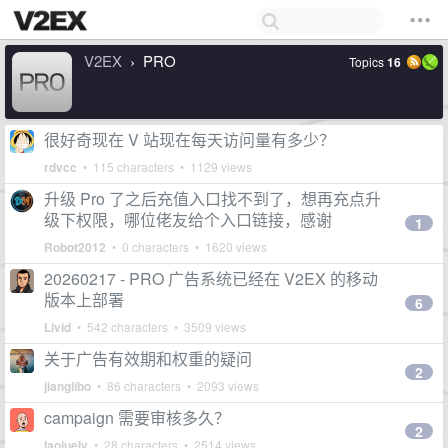
V2EX
PRO
Topics
16
›
很好奇现在 V 站现在每天访问量有多少？
rdvcc
• 115 characters • 1129 views
升级 Pro 了之后充值入口找不到了，想再充点升
级下权限，哪位佬友给个入口链接，感谢
1
Robot2012
• 0 characters • 1620 views
20260217 - PRO 广告系统已经在 V2EX 的移动
版本上部署
6
Livid
• 542 characters • 3509 views
关于广告有效期和权重的疑问
2
jianglibo
• 86 characters • 2093 views
campaign 需要审核多久？
2
laojuelv
• 28 characters • 2514 views