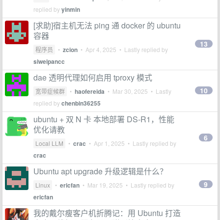
replied by
yinmin
[求助]宿主机无法 ping 通 docker 的 ubuntu
容器
13
程序员
•
zcion
•
Apr 4, 2025
• Lastly replied by
siweipancc
dae 透明代理如何启用 tproxy 模式
10
宽带症候群
•
haofereida
•
Mar 30, 2025
• Lastly
replied by
chenbin36255
ubuntu + 双 N 卡 本地部署 DS-R1，性能
优化请教
6
Local LLM
•
crac
•
Apr 1, 2025
• Lastly replied by
crac
Ubuntu apt upgrade 升级逻辑是什么？
9
Linux
•
ericfan
•
Mar 19, 2025
• Lastly replied by
ericfan
我的戴尔瘦客户机折腾记：用 Ubuntu 打造