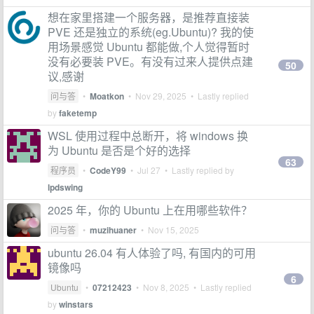
想在家里搭建一个服务器，是推荐直接装
PVE 还是独立的系统(eg.Ubuntu)? 我的使
用场景感觉 Ubuntu 都能做,个人觉得暂时
没有必要装 PVE。有没有过来人提供点建
50
议,感谢
问与答
•
Moatkon
•
Nov 29, 2025
• Lastly replied
by
faketemp
WSL 使用过程中总断开，将 windows 换
为 Ubuntu 是否是个好的选择
63
程序员
•
CodeY99
•
Jul 27
• Lastly replied by
lpdswing
2025 年，你的 Ubuntu 上在用哪些软件？
问与答
•
muzihuaner
•
Nov 15, 2025
ubuntu 26.04 有人体验了吗, 有国内的可用
镜像吗
6
Ubuntu
•
07212423
•
Nov 8, 2025
• Lastly replied
by
winstars