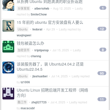
从折腾 Ubuntu 到跑滴滴的职业折返跑
1
分享发现
•
albertofwb
•
Aug 12, 2025
• Lastly
replied by
SmiteChow
15 年前的 ubuntu 官方安装盘有人要么
12
Ubuntu
•
fedoral
•
Apr 29
• Lastly replied by
wuqingwei
钱包被盗怎么办
8
加密货币
•
triptipstop
•
Jul 15, 2025
• Lastly
replied by
channg
该装服务器了，装 Ubuntu24.04.2 还是
Ubuntu22.04.5
95
Ubuntu
•
jiashuaibei
•
Jul 14, 2025
• Lastly replied
by
tz1006
Ubuntu Linux 招聘后端开发工程师（网络
方向）
11
酷工作
•
zhq527725
•
Jul 4, 2025
• Lastly replied
by
macscsbf