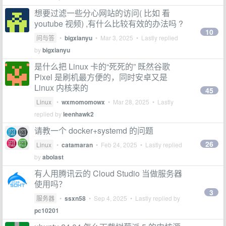
想要过滤一些分心网站的访问( 比如 看
youtube 视频) ,有什么比较有效的办法吗 ?
10
问与答
•
bigxianyu
•
Mar 3, 2025
• Lastly replied
by
bigxianyu
是什么把 Linux 卡的“死死的” 既然谷歌
Pixel 是刷机最方便的，同时安卓又是
Linux 内核来的
45
Linux
•
wxmomomowx
•
Mar 28, 2025
• Lastly
replied by
leenhawk2
请教一个 docker+systemd 的问题
26
Linux
•
catamaran
•
Feb 24, 2025
• Lastly replied
by
abolast
有人用腾讯云的 Cloud Studio 当做服务器
使用吗？
3
服务器
•
ssxn58
•
Sep 4, 2025
• Lastly replied by
pc10201