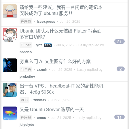
请给我一些建议，我有一台闲置的笔记本
安装成为了 ubuntu 服务器
程序员
•
lscexpress
•
Jun 26, 2025
Ubuntu 团队为什么无偿给 Flutter 写桌面
多窗口功能？
21
Flutter
•
ybz
•
Jul 6, 2025
• Lastly replied by
PRO
nbndco
穷鬼入门 AI 文生图有什么好的方案
2
问与答
•
zzzmh
•
Jun 25, 2025
• Lastly replied by
prokofiev
出一台 VPS， heartbeat-IT 家的高性能机
器， 4c8g 5950x
VPS
•
zhhmax
•
Jun 23, 2025
又是 Ubuntu Server 造孽的一天
11
程序员
•
cmos
•
Jun 21, 2025
• Lastly replied by
julyclyde