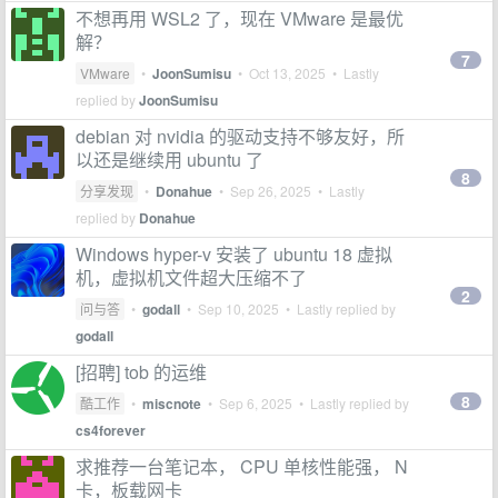
不想再用 WSL2 了，现在 VMware 是最优
解？
7
VMware
•
JoonSumisu
•
Oct 13, 2025
• Lastly
replied by
JoonSumisu
debian 对 nvidia 的驱动支持不够友好，所
以还是继续用 ubuntu 了
8
分享发现
•
Donahue
•
Sep 26, 2025
• Lastly
replied by
Donahue
Windows hyper-v 安装了 ubuntu 18 虚拟
机，虚拟机文件超大压缩不了
2
问与答
•
godall
•
Sep 10, 2025
• Lastly replied by
godall
[招聘] tob 的运维
8
酷工作
•
miscnote
•
Sep 6, 2025
• Lastly replied by
cs4forever
求推荐一台笔记本， CPU 单核性能强， N
卡，板载网卡