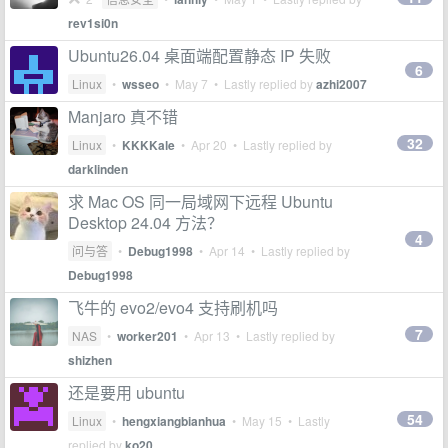
rev1si0n
Ubuntu26.04 桌面端配置静态 IP 失败
6
Linux
•
wsseo
•
May 7
• Lastly replied by
azhi2007
Manjaro 真不错
32
Linux
•
KKKKale
•
Apr 20
• Lastly replied by
darklinden
求 Mac OS 同一局域网下远程 Ubuntu
Desktop 24.04 方法？
4
问与答
•
Debug1998
•
Apr 14
• Lastly replied by
Debug1998
飞牛的 evo2/evo4 支持刷机吗
7
NAS
•
worker201
•
Apr 13
• Lastly replied by
shizhen
还是要用 ubuntu
54
Linux
•
hengxiangbianhua
•
May 15
• Lastly
replied by
ko20