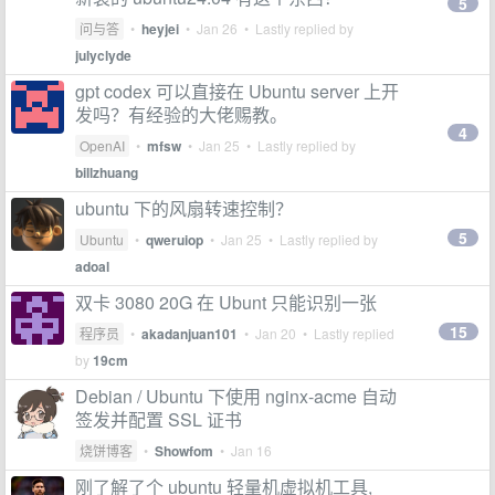
5
问与答
•
heyjei
•
Jan 26
• Lastly replied by
julyclyde
gpt codex 可以直接在 Ubuntu server 上开
发吗？有经验的大佬赐教。
4
OpenAI
•
mfsw
•
Jan 25
• Lastly replied by
billzhuang
ubuntu 下的风扇转速控制？
5
Ubuntu
•
qweruiop
•
Jan 25
• Lastly replied by
adoal
双卡 3080 20G 在 Ubunt 只能识别一张
15
程序员
•
akadanjuan101
•
Jan 20
• Lastly replied
by
19cm
Debian / Ubuntu 下使用 nginx-acme 自动
签发并配置 SSL 证书
烧饼博客
•
Showfom
•
Jan 16
刚了解了个 ubuntu 轻量机虚拟机工具,