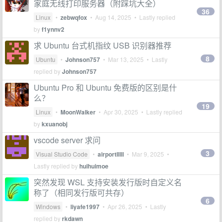
家庭无线打印服务器（附踩坑大全）
36
Linux
•
zebwqfox
•
Aug 14, 2025
• Lastly replied
by
f1ynnv2
求 Ubuntu 台式机指纹 USB 识别器推荐
8
Ubuntu
•
Johnson757
•
Mar 13, 2025
• Lastly
replied by
Johnson757
Ubuntu Pro 和 Ubuntu 免费版的区别是什
么？
19
Linux
•
MoonWalker
•
Apr 30, 2025
• Lastly replied
by
kxuanobj
vscode server 求问
3
Visual Studio Code
•
airportIllIl
•
Mar 9, 2025
•
Lastly replied by
huihuimoe
突然发现 WSL 支持安装发行版时自定义名
称了（相同发行版可共存）
6
Windows
•
liyafe1997
•
Apr 26, 2025
• Lastly
replied by
rkdawn