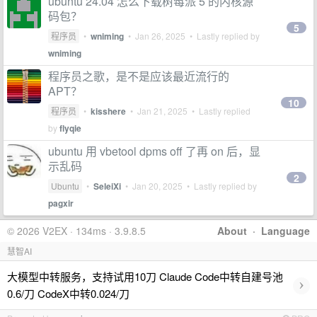
ubuntu 24.04 怎么下载树莓派 5 的内核源
码包？
5
程序员
•
wniming
•
Jan 26, 2025
• Lastly replied by
wniming
程序员之歌，是不是应该最近流行的
APT？
10
程序员
•
kisshere
•
Jan 21, 2025
• Lastly replied
by
flyqie
ubuntu 用 vbetool dpms off 了再 on 后，显
示乱码
2
Ubuntu
•
SeleiXi
•
Jan 20, 2025
• Lastly replied by
pagxir
© 2026 V2EX · 134ms · 3.9.8.5
About
·
Language
慧智AI
大模型中转服务，支持试用10刀 Claude Code中转自建号池
›
0.6/刀 CodeX中转0.024/刀