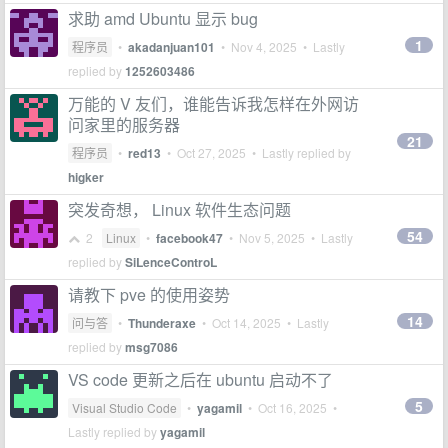
求助 amd Ubuntu 显示 bug
1
程序员
•
akadanjuan101
•
Nov 4, 2025
• Lastly
replied by
1252603486
万能的 V 友们，谁能告诉我怎样在外网访
问家里的服务器
21
程序员
•
red13
•
Oct 27, 2025
• Lastly replied by
higker
突发奇想， Linux 软件生态问题
54
2
Linux
•
facebook47
•
Nov 5, 2025
• Lastly
replied by
SiLenceControL
请教下 pve 的使用姿势
14
问与答
•
Thunderaxe
•
Oct 14, 2025
• Lastly
replied by
msg7086
VS code 更新之后在 ubuntu 启动不了
5
Visual Studio Code
•
yagamil
•
Oct 16, 2025
•
Lastly replied by
yagamil