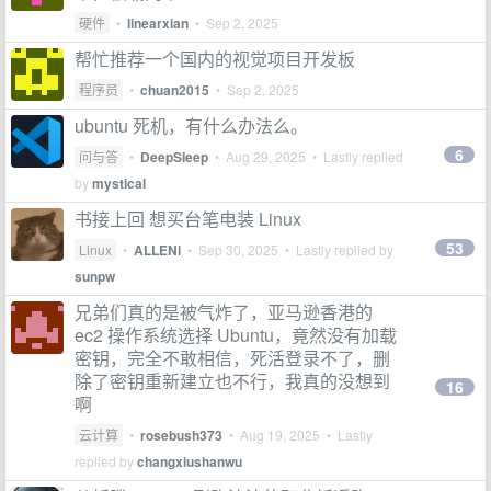
硬件
•
linearxian
•
Sep 2, 2025
帮忙推荐一个国内的视觉项目开发板
程序员
•
chuan2015
•
Sep 2, 2025
ubuntu 死机，有什么办法么。
6
问与答
•
DeepSIeep
•
Aug 29, 2025
• Lastly replied
by
mystical
书接上回 想买台笔电装 Linux
53
Linux
•
ALLENi
•
Sep 30, 2025
• Lastly replied by
sunpw
兄弟们真的是被气炸了，亚马逊香港的
ec2 操作系统选择 Ubuntu，竟然没有加载
密钥，完全不敢相信，死活登录不了，删
除了密钥重新建立也不行，我真的没想到
16
啊
云计算
•
rosebush373
•
Aug 19, 2025
• Lastly
replied by
changxiushanwu