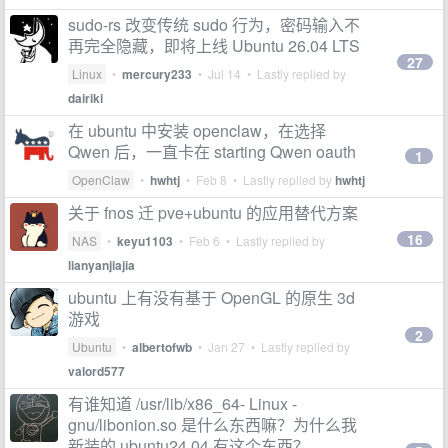
sudo-rs 改变传统 sudo 行为，密码输入不
再完全隐藏，即将上线 Ubuntu 26.04 LTS
27
Linux
•
mercury233
•
Jul 14
• Lastly replied by
dairiki
在 ubuntu 中安装 openclaw，在选择
Qwen 后，一直卡在 starting Qwen oauth
1
OpenClaw
•
hwhtj
•
Feb 8
• Lastly replied by
hwhtj
关于 fnos 迁 pve+ubuntu 的应用替代方案
16
NAS
•
keyu1103
•
Feb 6
• Lastly replied by
lianyanjiajia
ubuntu 上有没有基于 OpenGL 的原生 3d
游戏
2
Ubuntu
•
albertofwb
•
Jan 27
• Lastly replied by
valord577
有谁知道 /usr/lib/x86_64- Linux -
gnu/libonion.so 是什么东西嘛？为什么我
新装的 ubuntu24.04 有这个东西？