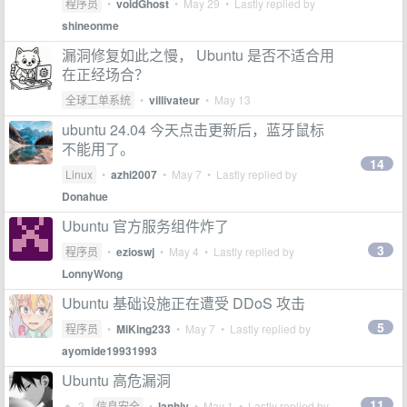
程序员
•
voidGhost
•
May 29
• Lastly replied by
shineonme
漏洞修复如此之慢， Ubuntu 是否不适合用
在正经场合？
全球工单系统
•
villivateur
•
May 13
ubuntu 24.04 今天点击更新后，蓝牙鼠标
不能用了。
14
Linux
•
azhi2007
•
May 7
• Lastly replied by
Donahue
Ubuntu 官方服务组件炸了
3
程序员
•
ezioswj
•
May 4
• Lastly replied by
LonnyWong
Ubuntu 基础设施正在遭受 DDoS 攻击
5
程序员
•
MiKing233
•
May 7
• Lastly replied by
ayomide19931993
Ubuntu 高危漏洞
11
2
信息安全
•
lanhiy
•
May 1
• Lastly replied by