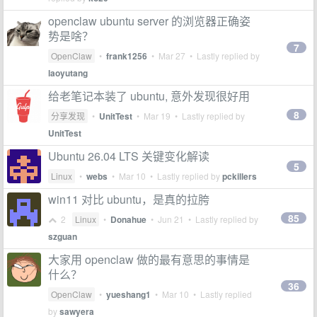
openclaw ubuntu server 的浏览器正确姿
势是啥？
7
OpenClaw
•
frank1256
•
Mar 27
• Lastly replied by
laoyutang
给老笔记本装了 ubuntu, 意外发现很好用
8
分享发现
•
UnitTest
•
Mar 19
• Lastly replied by
UnitTest
Ubuntu 26.04 LTS 关键变化解读
5
Linux
•
webs
•
Mar 10
• Lastly replied by
pckillers
win11 对比 ubuntu，是真的拉胯
85
2
Linux
•
Donahue
•
Jun 21
• Lastly replied by
szguan
大家用 openclaw 做的最有意思的事情是
什么？
36
OpenClaw
•
yueshang1
•
Mar 10
• Lastly replied
by
sawyera