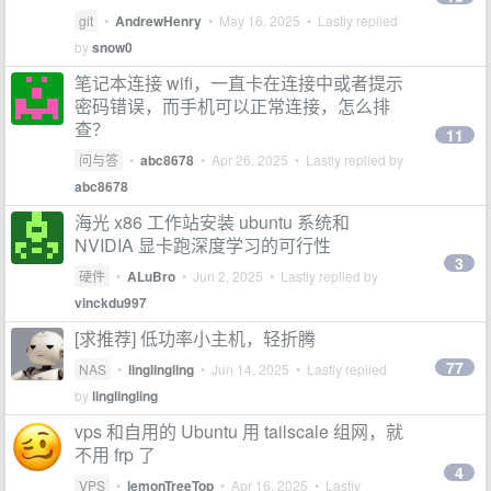
git
•
AndrewHenry
•
May 16, 2025
• Lastly replied
by
snow0
笔记本连接 wifi，一直卡在连接中或者提示
密码错误，而手机可以正常连接，怎么排
查？
11
问与答
•
abc8678
•
Apr 26, 2025
• Lastly replied by
abc8678
海光 x86 工作站安装 ubuntu 系统和
NVIDIA 显卡跑深度学习的可行性
3
硬件
•
ALuBro
•
Jun 2, 2025
• Lastly replied by
vinckdu997
[求推荐] 低功率小主机，轻折腾
77
NAS
•
linglingling
•
Jun 14, 2025
• Lastly replied
by
linglingling
vps 和自用的 Ubuntu 用 tailscale 组网，就
不用 frp 了
4
VPS
•
lemonTreeTop
•
Apr 16, 2025
• Lastly