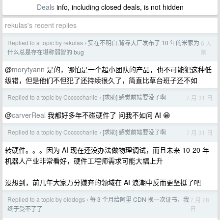
Deals
info, including closed deals, is not hidden
rekulas's recent replies
Replied to a topic by rekulas
实在不明白,背靠大厂发布了 10 年的米家为
6 天
›
前
什么总是存在堪称弱智的 bug
@
morytyann
是的，哪怕是一个超小团队的产品，也不可能犯这种低
级错，但是他们不但犯了还持续很久了，简直比草台班子还不如
Replied to a topic by Ccccccharlie
[求助] 感觉前端要没了啊
7 月 31 日
›
@
carverReal
我都好多年不碰硬件了 问我不如问 AI 😁
Replied to a topic by Ccccccharlie
[求助] 感觉前端要没了啊
7 月 31 日
›
转硬件。。。因为 AI 现在还没办法做物理调试，而且未来 10-20 年
机器人产业非常看好，硬件工程师需求可能大幅上升
没想到，前几年大家万分嫌弃的领域在 AI 浪潮中反而更坚挺了吧
Replied to a topic by olddogs
每 3 个月给阿里 CDN 换一次证书，我
7 月 28
›
日
终于受不了了