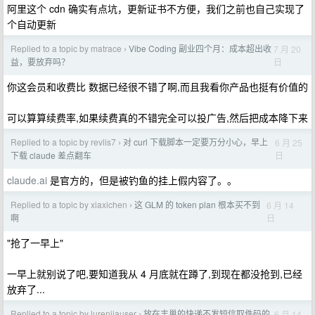
阿里这个 cdn 确实有点坑，更新证书不方便，我们之前也自己实现了
个自动更新
Replied to a topic by matrace
Vibe Coding 副业四个月：成本超出收
7 月 20
›
日
益，要放弃吗？
你这会员和收费比 数据已经很不错了啊,而且我看你产品也挺有价值的
可以算算续费率,如果续费真的不错完全可以投广告,然后把成本降下来
Replied to a topic by revlis7
对 curl 下载脚本一定要万分小心，早上
6 月 25
›
日
下载 claude 差点翻车
claude.ai
是官方的，但是被钓鱼的挂上假内容了。。
Replied to a topic by xiaxichen
这 GLM 的 token plan 根本买不到
6 月 14
›
日
啊
"抢了一早上"
一早上就别说了吧,要知道我从 4 月底就在蹲了,到现在都没抢到,已经
放弃了...
Replied to a topic by lurenjiauser
放在丰巢的快递不发短信取件码的
6 月 14
›