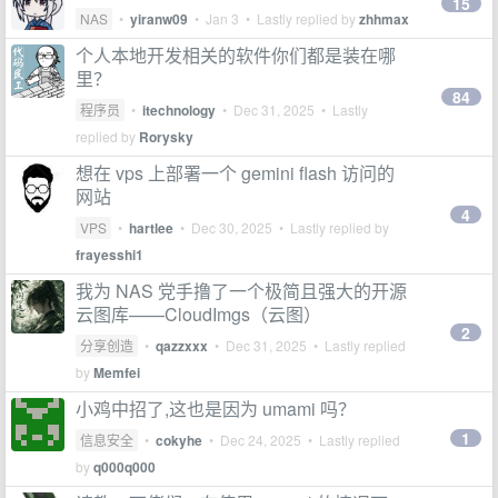
15
NAS
•
yiranw09
•
Jan 3
• Lastly replied by
zhhmax
个人本地开发相关的软件你们都是装在哪
里？
84
程序员
•
itechnology
•
Dec 31, 2025
• Lastly
replied by
Rorysky
想在 vps 上部署一个 gemini flash 访问的
网站
4
VPS
•
hartlee
•
Dec 30, 2025
• Lastly replied by
frayesshi1
我为 NAS 党手撸了一个极简且强大的开源
云图库——CloudImgs（云图）
2
分享创造
•
qazzxxx
•
Dec 31, 2025
• Lastly replied
by
Memfei
小鸡中招了,这也是因为 umami 吗？
1
信息安全
•
cokyhe
•
Dec 24, 2025
• Lastly replied
by
q000q000