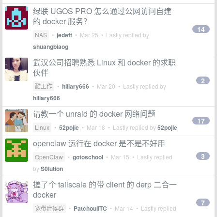
绿联 UGOS PRO 怎么通过公网访问自建
的 docker 服务？
14
NAS
•
jedeft
•
Mar 25
• Lastly replied by
shuangbiaog
武汉公司招聘熟悉 Linux 和 docker 的求职
伙伴
2
酷工作
•
hillary666
•
Mar 20
• Lastly replied by
hillary666
请教一个 unraid 的 docker 网络问题
17
Linux
•
52pojie
•
Mar 18
• Lastly replied by
52pojie
openclaw 运行在 docker 是不是不好用
3
OpenClaw
•
gotoschool
•
Mar 15
• Lastly replied
by
S0lution
搓了个 tailscale 的带 client 的 derp 二合一
docker
7
宽带症候群
•
PatchouliTC
•
Mar 14
• Lastly replied