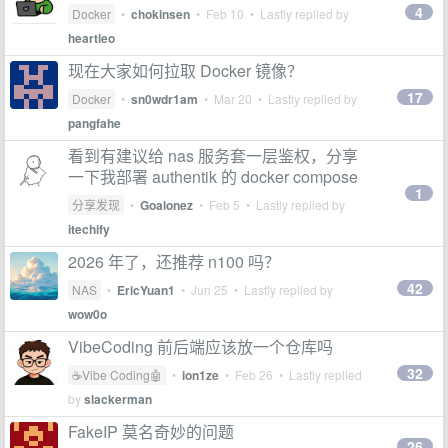
4
Docker
•
chokinsen
•
Feb 10
• Lastly replied by
heartleo
现在大家如何拉取 Docker 镜像？
17
Docker
•
sn0wdr1am
•
Mar 20
• Lastly replied by
pangfahe
看到有建议给 nas 服务套一层鉴权，分享
一下我部署 authentik 的 docker compose
1
分享发现
•
Goalonez
•
Feb 5
• Lastly replied by
itechify
2026 年了，还推荐 n100 吗？
42
NAS
•
EricYuan1
•
Jun 25
• Lastly replied by
wow0o
VibeCoding 前后端应该放一个仓库吗
32
☕Vibe Coding🤖
•
ion1ze
•
Feb 26
• Lastly replied
by
slackerman
FakeIP 莫名奇妙的问题
26