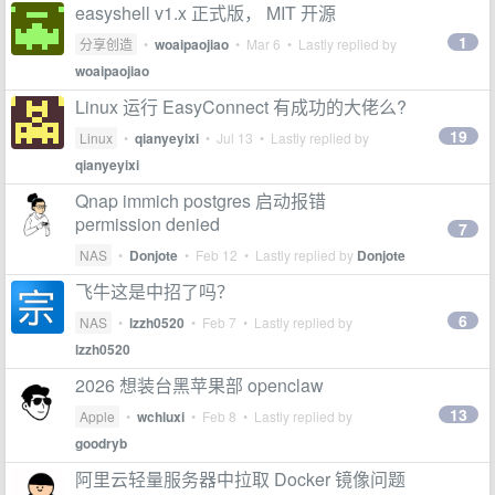
easyshell v1.x 正式版， MIT 开源
1
分享创造
•
woaipaojiao
•
Mar 6
• Lastly replied by
woaipaojiao
Linux 运行 EasyConnect 有成功的大佬么?
19
Linux
•
qianyeyixi
•
Jul 13
• Lastly replied by
qianyeyixi
Qnap immich postgres 启动报错
permission denied
7
NAS
•
Donjote
•
Feb 12
• Lastly replied by
Donjote
飞牛这是中招了吗？
6
NAS
•
lzzh0520
•
Feb 7
• Lastly replied by
lzzh0520
2026 想装台黑苹果部 openclaw
13
Apple
•
wchluxi
•
Feb 8
• Lastly replied by
goodryb
阿里云轻量服务器中拉取 Docker 镜像问题