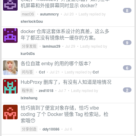
机屏幕和外接屏幕同时显示 docker？
8
macOS
•
autumncry
•
Jul 20
• Lastly replied by
sherlockGou
docker 仓库这套体系设计的真差，这么多
年了都还没有镜像统一缓存的方案。
9
分享发现
•
laminux29
•
Jul 29
• Lastly replied by
kur0d3s
各位自建 emby 的用的哪个版本？
6
问与答
•
Ccf
•
Jul 21
• Lastly replied by
Ccf
HubProxy 删库了，有没有人知道是啥情况
2
程序员
•
zed1018
•
Jul 7
• Lastly replied by
ixinshang
恰巧搞到了便宜对象存储，恰巧 vibe
coding 了个 Docker 镜像 Tag 检索站，检
索哦😯
分享创造
•
ddy10086
•
Jul 6