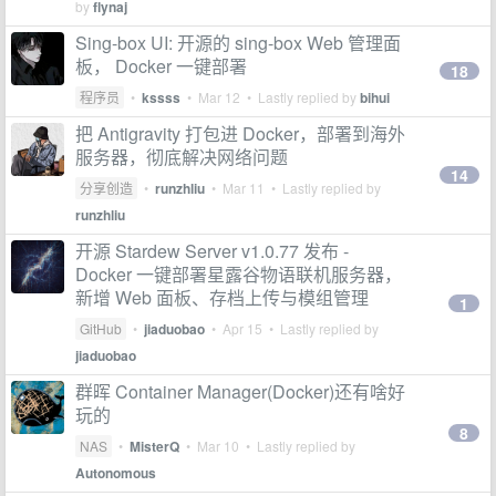
by
flynaj
Sing-box UI: 开源的 sing-box Web 管理面
板， Docker 一键部署
18
程序员
•
kssss
•
Mar 12
• Lastly replied by
bihui
把 Antigravity 打包进 Docker，部署到海外
服务器，彻底解决网络问题
14
分享创造
•
runzhliu
•
Mar 11
• Lastly replied by
runzhliu
开源 Stardew Server v1.0.77 发布 -
Docker 一键部署星露谷物语联机服务器，
新增 Web 面板、存档上传与模组管理
1
GitHub
•
jiaduobao
•
Apr 15
• Lastly replied by
jiaduobao
群晖 Container Manager(Docker)还有啥好
玩的
8
NAS
•
MisterQ
•
Mar 10
• Lastly replied by
Autonomous