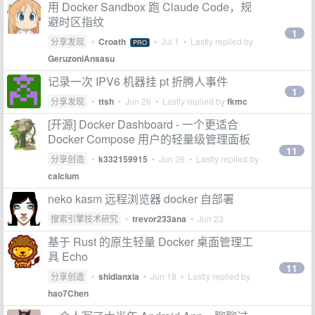
用 Docker Sandbox 跑 Claude Code，规
避时区指纹
1
分享发现
•
Croath
•
Jul 1
• Lastly replied by
PRO
GeruzoniAnsasu
记录一次 IPV6 机器挂 pt 折腾人事件
1
分享发现
•
ttsh
•
Jun 26
• Lastly replied by
fkmc
[开源] Docker Dashboard - 一个更适合
Docker Compose 用户的轻量级管理面板
11
分享创造
•
k332159915
•
Jun 26
• Lastly replied by
calcium
neko kasm 远程浏览器 docker 自部署
搜索引擎技术研究
•
trevor233ana
•
Jun 23
基于 Rust 的原生轻量 Docker 桌面管理工
具 Echo
11
分享创造
•
shidianxia
•
Jun 18
• Lastly replied by
hao7Chen