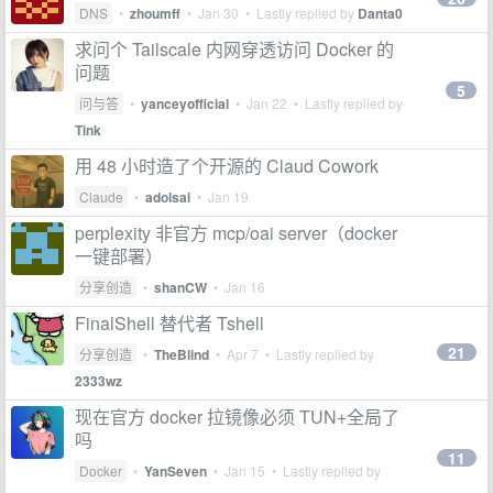
DNS
•
zhoumff
•
Jan 30
• Lastly replied by
Danta0
求问个 Tailscale 内网穿透访问 Docker 的
问题
5
问与答
•
yanceyofficial
•
Jan 22
• Lastly replied by
Tink
用 48 小时造了个开源的 Claud Cowork
Claude
•
adolsai
•
Jan 19
perplexity 非官方 mcp/oai server（docker
一键部署）
分享创造
•
shanCW
•
Jan 16
FinalShell 替代者 Tshell
21
分享创造
•
TheBlind
•
Apr 7
• Lastly replied by
2333wz
现在官方 docker 拉镜像必须 TUN+全局了
吗
11
Docker
•
YanSeven
•
Jan 15
• Lastly replied by