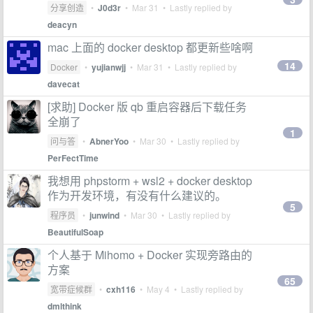
分享创造
•
J0d3r
•
Mar 31
• Lastly replied by
deacyn
mac 上面的 docker desktop 都更新些啥啊
14
Docker
•
yujianwjj
•
Mar 31
• Lastly replied by
davecat
[求助] Docker 版 qb 重启容器后下载任务
全崩了
1
问与答
•
AbnerYoo
•
Mar 30
• Lastly replied by
PerFectTime
我想用 phpstorm + wsl2 + docker desktop
作为开发环境，有没有什么建议的。
5
程序员
•
junwind
•
Mar 30
• Lastly replied by
BeautifulSoap
个人基于 Mihomo + Docker 实现旁路由的
方案
65
宽带症候群
•
cxh116
•
May 4
• Lastly replied by
dmlthink