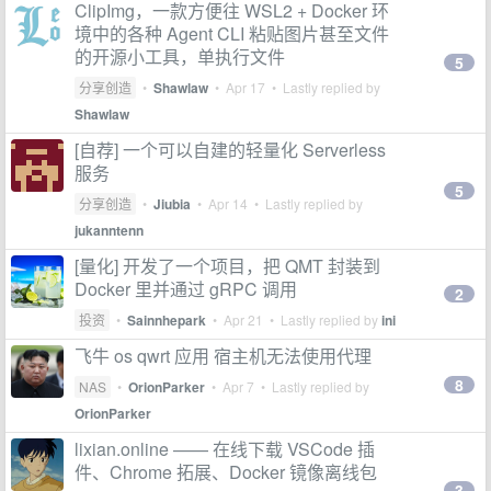
ClipImg，一款方便往 WSL2 + Docker 环
境中的各种 Agent CLI 粘贴图片甚至文件
的开源小工具，单执行文件
5
分享创造
•
Shawlaw
•
Apr 17
• Lastly replied by
Shawlaw
[自荐] 一个可以自建的轻量化 Serverless
服务
5
分享创造
•
Jiubia
•
Apr 14
• Lastly replied by
jukanntenn
[量化] 开发了一个项目，把 QMT 封装到
Docker 里并通过 gRPC 调用
2
投资
•
Sainnhepark
•
Apr 21
• Lastly replied by
ini
飞牛 os qwrt 应用 宿主机无法使用代理
8
NAS
•
OrionParker
•
Apr 7
• Lastly replied by
OrionParker
lixian.online —— 在线下载 VSCode 插
件、Chrome 拓展、Docker 镜像离线包
3