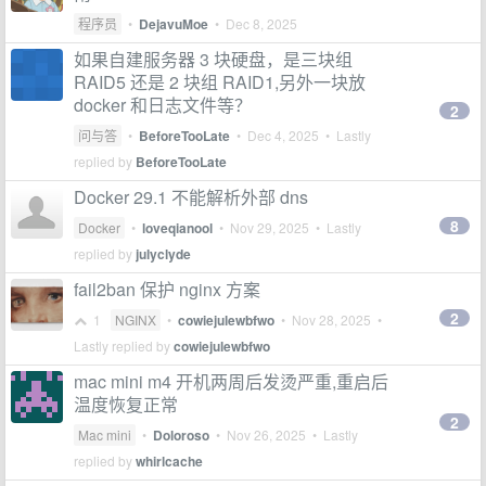
程序员
•
DejavuMoe
•
Dec 8, 2025
如果自建服务器 3 块硬盘，是三块组
RAID5 还是 2 块组 RAID1,另外一块放
docker 和日志文件等？
2
问与答
•
BeforeTooLate
•
Dec 4, 2025
• Lastly
replied by
BeforeTooLate
Docker 29.1 不能解析外部 dns
8
Docker
•
loveqianool
•
Nov 29, 2025
• Lastly
replied by
julyclyde
fail2ban 保护 nginx 方案
2
1
NGINX
•
cowiejulewbfwo
•
Nov 28, 2025
•
Lastly replied by
cowiejulewbfwo
mac mini m4 开机两周后发烫严重,重启后
温度恢复正常
2
Mac mini
•
Doloroso
•
Nov 26, 2025
• Lastly
replied by
whirlcache