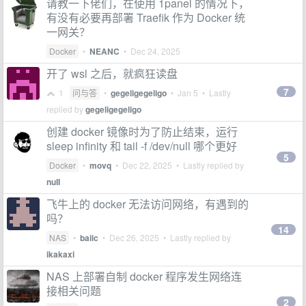
请教一下佬们，在使用 1panel 的情况下，
有没有必要再部署 Traefik 作为 Docker 统
一网关？
Docker
•
NEANC
•
Dec 24, 2025
开了 wsl 之后，就疯狂读盘
7
1
问与答
•
gegeligegeligo
•
Jan 5
• Lastly
replied by
gegeligegeligo
创建 docker 镜像时为了防止结束，运行
sleep infinity 和 tail -f /dev/null 哪个更好
5
Docker
•
movq
•
Dec 22, 2025
• Lastly replied by
nuII
飞牛上的 docker 无法访问网络，有遇到的
吗？
14
NAS
•
baiic
•
Dec 26, 2025
• Lastly replied by
ikakaxi
NAS 上部署自制 docker 程序发生网络连
接相关问题
2