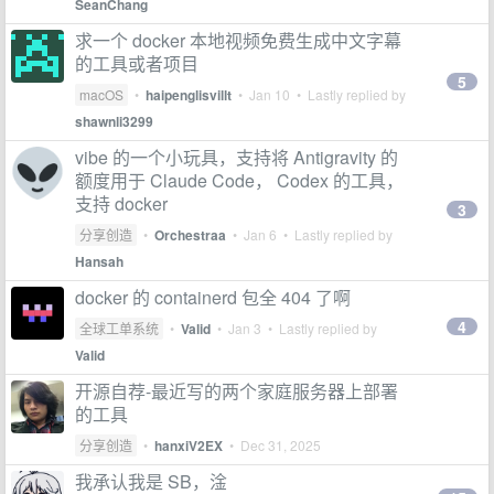
SeanChang
求一个 docker 本地视频免费生成中文字幕
的工具或者项目
5
macOS
•
haipenglisvillt
•
Jan 10
• Lastly replied by
shawnli3299
vibe 的一个小玩具，支持将 Antigravity 的
额度用于 Claude Code， Codex 的工具，
支持 docker
3
分享创造
•
Orchestraa
•
Jan 6
• Lastly replied by
Hansah
docker 的 containerd 包全 404 了啊
4
全球工单系统
•
Valid
•
Jan 3
• Lastly replied by
Valid
开源自荐-最近写的两个家庭服务器上部署
的工具
分享创造
•
hanxiV2EX
•
Dec 31, 2025
我承认我是 SB，淦