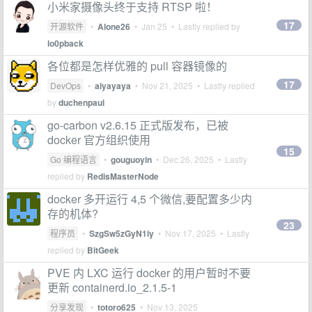
小米家摄像头终于支持 RTSP 啦！
17
开源软件
•
Alone26
•
Jan 25
• Lastly replied by
lo0pback
各位都是怎样优雅的 pull 容器镜像的
17
DevOps
•
aiyayaya
•
Nov 21, 2025
• Lastly replied
by
duchenpaul
go-carbon v2.6.15 正式版发布，已被
docker 官方组织使用
15
Go 编程语言
•
gouguoyin
•
Dec 26, 2025
• Lastly
replied by
RedisMasterNode
docker 多开运行 4,5 个微信,要配置多少内
存的机体?
23
程序员
•
SzgSw5zGyN1iy
•
Nov 17, 2025
• Lastly
replied by
BitGeek
PVE 内 LXC 运行 docker 的用户暂时不要
更新 containerd.io_2.1.5-1
分享发现
•
totoro625
•
Nov 13, 2025