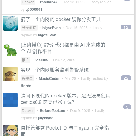
Docker
•
zhoufan47
•
Dec 18, 2025
• Lastly replied
by
q0000001
搞了一个内网的 docker 镜像分发工具
13
分享创造
•
bigoxEvan
•
Dec 16, 2025
• Lastly
replied by
bigoxEvan
[上班摸鱼] 97% 代码都是由 AI 来完成的一
个 AI 创作平台
推广
•
test005
•
Dec 12, 2025
实现一个内网服务监测告警系统
22
程序员
•
MagicCoder
•
Mar 28
• Lastly replied by
Hardo
请问下现代的 docker 版本，是无法再使用
centos6.8 这类容器了么？
5
Docker
•
BeforeTooLate
•
Dec 9, 2025
• Lastly
replied by
julyclyde
自托管部署 Pocket ID 与 Tinyauth 完全指
南