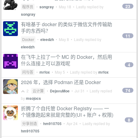
23
程序员
•
songray
•
May 18
• Lastly replied by
songray
有啥基于 docker 的类似于微信文件传输助
手的东西吗？
11
Docker
•
eleedzh
•
May 8
• Lastly replied by
eleedzh
在飞牛上拉了一个 MC 的 Docker，然后用
什么连接上可以游戏呢
4
问与答
•
mrfox
•
May 5
• Lastly replied by
mrfox
2026 年，选择 Podman 还是 Docker
74
2
云计算
•
DejavuMoe
•
Jul 31
• Lastly replied
by
msojocs
折腾了个自托管 Docker Registry —— 一
个镜像跑起来就是完整的(UI + 账户 + 权限)
8
分享创造
•
hm910705
•
Apr 24
• Lastly replied by
hm910705