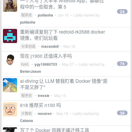
一个人写了大半年 Android App，聊聊过
程中的一些取舍，第 5
24
程序员
•
putilaoha
•
Jun 10
• Lastly replied by
putilaoha
重新编译复刻了下 redroid-rk3588 docker
镜像，佬们玩玩看
分享创造
•
macaodoll
•
May 18
现在 j1900 还值得入手吗
75
NAS
•
ygy19980703
•
May 27
• Lastly replied by
BetterJason
ai-diving:让 LLM 替我盯着 Docker 镜像"是
不是又胖了"
程序员
•
treexie
•
May 10
618 推荐买 n100 吗
36
计算机
•
novaren
•
May 16
• Lastly replied by
Cabana
写了个 Docker 容器无痛迁移工具