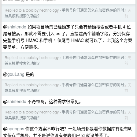
Replied to a topic by itechnology
手机号你们通常怎么在加密保存的同时
2 天
›
前
兼具模糊搜索的功能？
@
shintendo
如果项目场景已经确定了只会有精确搜索或者手机 4 位
尾号搜索，那就不需要引入 es 了，直接建两个辅助字段，分别保存
完整手机号 HMAC 和手机 4 位尾号 HMAC 就可以了，比我这个方案
要简单、方便很多。
Replied to a topic by itechnology
手机号你们通常怎么在加密保存的同时
2 天
›
前
兼具模糊搜索的功能？
@
gouLang
是的
Replied to a topic by itechnology
手机号你们通常怎么在加密保存的同时
2 天
›
前
兼具模糊搜索的功能？
@
shintendo
不奇怪啊，这种需求很常见。
Replied to a topic by itechnology
手机号你们通常怎么在加密保存的同时
2 天
›
前
兼具模糊搜索的功能？
@
opengps
你这个方案不咋行吧？一般场景都是看你数据库有没有明
文保存手机号，并不是说你没有关联用户 id 就没关系了。