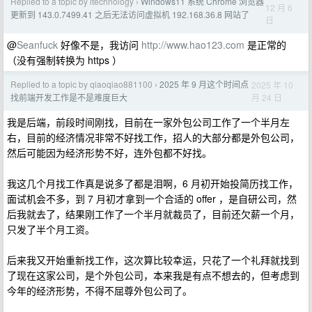
Replied to a topic by itechnology
Windows11 系统 Chrome 浏览器
›
12 月 6
更新到 143.0.7499.41 之后无法访问虚拟机 192.168.36.8 网站了
日
@
Seanfuck
好像不是，我访问
http://www.hao123.com
是正常的
（没有强制转换为 https ）
Replied to a topic by qiaoqiao881100
2025 年 9 月这个时间点
2025 年 10
›
月 24 日
找前端开发工作是不是难度巨大
我是后端，前段时间刚找，目前在一家外包公司工作了一个半月左
右，目前的经济情况非常不好找工作，招人的大部分都是外包公司，
然后可能因为经济形势不好，连外包都不好找。
我这几个月找工作真是说多了都是泪啊，6 月初开始投简历找工作，
面试机会不多，到 7 月初才拿到一个合适的 offer ，是自研公司，然
后我就去了，结果刚工作了一个半月就裁员了，目前还欠薪一个月，
只发了半个月工资。
后来我又开始重新找工作，这次算比较幸运，只花了一个礼拜就找到
了现在这家公司，是个外包公司，本来我是有点不想去的，但考虑到
今年的经济形势，不得不屈尊外包公司了。