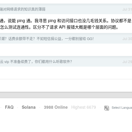
端对网络请求的知识真的薄弱
Jul 3
说能 ping 通。我寻思 ping 和访问接口也没几毛钱关系。协议都不是
该怎么测试连通性。区分不了请求 API 报错大概是哪个层面的问题。
ff 封号潮？话费余额带不走？不如短信捐公益，一分都别留给 GG！
Jul 3
易云 vip 不准备续费了，你们都用什么听歌软件？
Jul 2
·
FAQ
·
Solana
·
3988 Online
Highest 6679
·
Select Langua