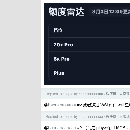
Replied to a topic by
haonanaaaaaa
程序员
大家现
›
›
@
haonanaaaaaa
#2 或者通过 WSLg 在 wsl 里
Replied to a topic by
haonanaaaaaa
程序员
大家现
›
›
@
haonanaaaaaa
#2 试试走 playwright M