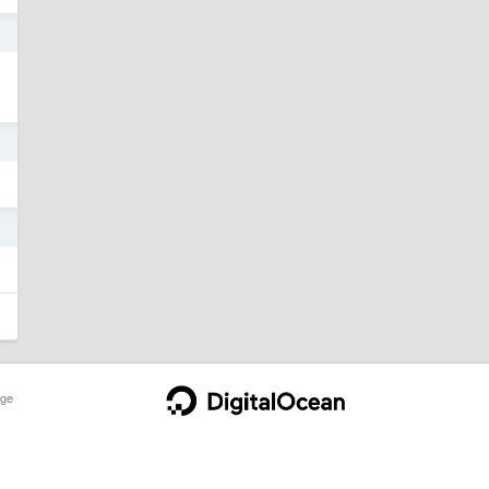
1
0
9
ge