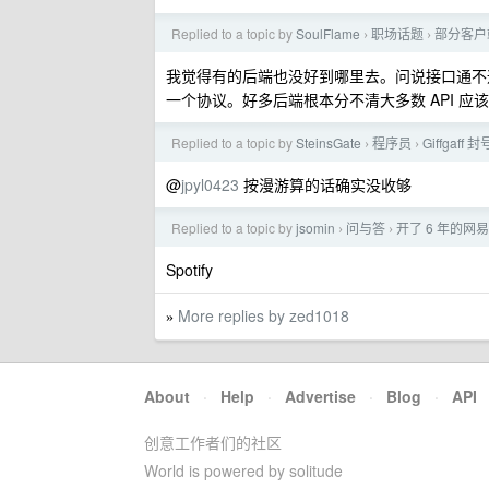
Replied to a topic by
SoulFlame
职场话题
部分客户
›
›
我觉得有的后端也没好到哪里去。问说接口通不通，
一个协议。好多后端根本分不清大多数 API 应
Replied to a topic by
SteinsGate
程序员
Giffga
›
›
@
jpyl0423
按漫游算的话确实没收够
Replied to a topic by
jsomin
问与答
开了 6 年的网
›
›
Spotify
More replies by zed1018
»
About
·
Help
·
Advertise
·
Blog
·
API
创意工作者们的社区
World is powered by solitude