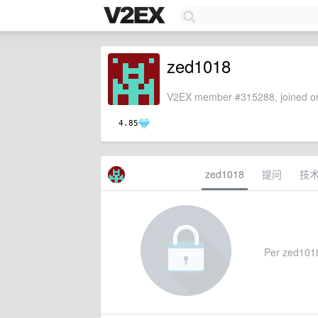
zed1018
V2EX member #315288, joined on
4.85
zed1018
提问
技
Per zed1018'