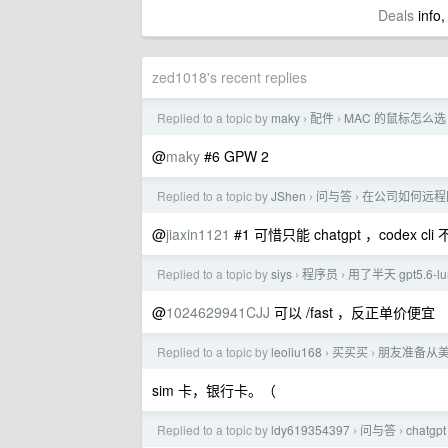
Deals
info,
zed1018's recent replies
Replied to a topic by
maky
配件
MAC 的鼠标怎么选
›
›
@
maky
#6 GPW 2
Replied to a topic by
JShen
问与答
在公司如何远程回
›
›
@
jiaxin1121
#1 可惜只能 chatgpt ，codex cli
Replied to a topic by
siys
程序员
用了半天 gpt5.6
›
›
@
1024629941CJJ
可以 /fast ，反正单价便宜
Replied to a topic by
leoliu168
买买买
朋友准备从
›
›
sim 卡，银行卡。（
Replied to a topic by
ldy619354397
问与答
chat
›
›