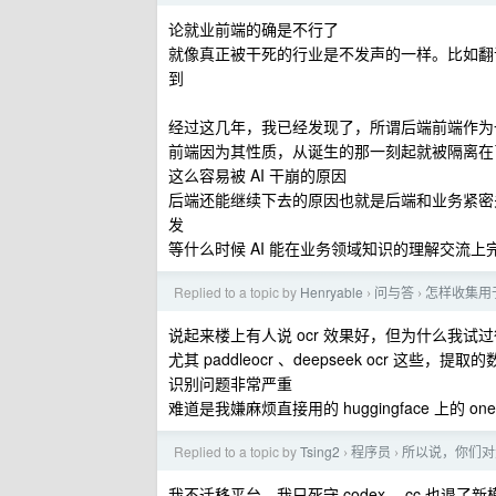
论就业前端的确是不行了
就像真正被干死的行业是不发声的一样。比如翻
到
经过这几年，我已经发现了，所谓后端前端作为
前端因为其性质，从诞生的那一刻起就被隔离在
这么容易被 AI 干崩的原因
后端还能继续下去的原因也就是后端和业务紧密关
发
等什么时候 AI 能在业务领域知识的理解交流
Replied to a topic by
Henryable
问与答
怎样收集用
›
›
说起来楼上有人说 ocr 效果好，但为什么我试过很多
尤其 paddleocr 、deepseek ocr
识别问题非常严重
难道是我嫌麻烦直接用的 huggingface 上的 onel
Replied to a topic by
Tsing2
程序员
所以说，你们对
›
›
我不迁移平台，我只死守 codex ，cc 也退了