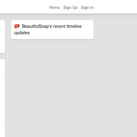
Home
Sign Up
Sign In
BeautifulSoap's recent timeline
updates