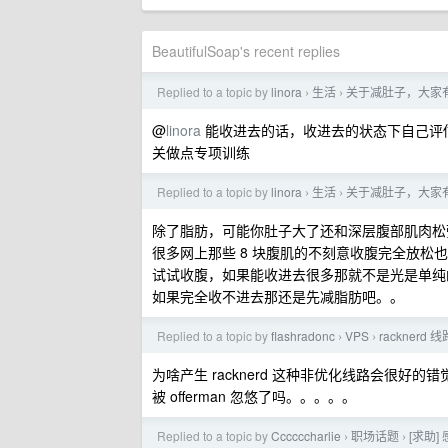
BeautifulSoap's recent replies
Replied to a topic by
linora
生活
关于减肚子，大家
›
›
@
linora
能收进去的话，收进去的状态下自己评
关做点专项训练
Replied to a topic by
linora
生活
关于减肚子，大家
›
›
除了脂肪，可能你肚子大了还和深层腹部肌肉松
很多网上那些 8 块腹肌的不刻意收腹完全放松
试试收腹，如果能收进去很多那就不是光是单纯
如果完全收不进去那还是先减脂肪吧。。
Replied to a topic by
flashradonc
VPS
racknerd 
›
›
为啥产生 racknerd 这种非优化线路会很好的
被 offerman 忽悠了吗。。。。。
Replied to a topic by
Ccccccharlie
职场话题
[求助
›
›