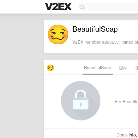
BeautifulSoap
V2EX member #266237, joined on
BeautifulSoap
提问
Per Beautifu
Deals
info,