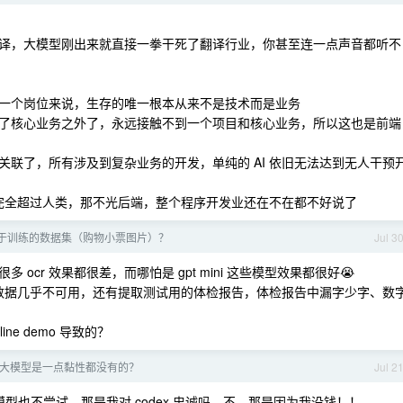
译，大模型刚出来就直接一拳干死了翻译行业，你甚至连一点声音都听不
一个岗位来说，生存的唯一根本从来不是技术而是业务
了核心业务之外了，永远接触不到一个项目和核心业务，所以这也是前端
联了，所有涉及到复杂业务的开发，单纯的 AI 依旧无法达到无人干预
上完全超过人类，那不光后端，整个程序开发业还在不在都不好说了
于训练的数据集（购物小票图片）？
Jul 3
 ocr 效果都很差，而哪怕是 gpt mini 这些模型效果都很好😭
 这些，提取的数据几乎不可用，还有提取测试用的体检报告，体检报告中漏字少字、数
ine demo 导致的？
大模型是一点黏性都没有的？
Jul 2
新模型也不尝试，那是我对 codex 忠诚吗，不，那是因为我没钱！！