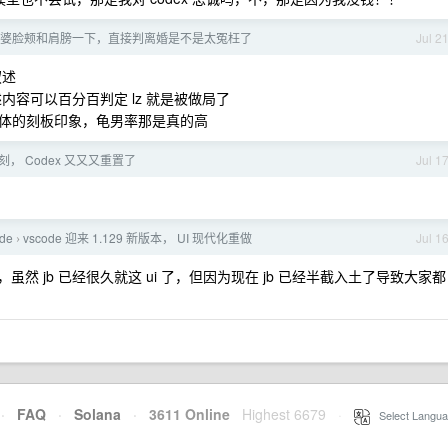
婆脸颊和肩膀一下，直接判离婚是不是太冤枉了
Jul 2
叙述
内容可以百分百判定 lz 就是被做局了
体的刻板印象，龟男率那是真的高
， Codex 又又又重置了
Jul 1
ode
vscode 迎来 1.129 新版本， UI 现代化重做
Jul 1
›
好的，虽然 jb 已经很久就这 ui 了，但因为现在 jb 已经半截入土了导致大家都
·
FAQ
·
Solana
·
3611 Online
Highest 6679
·
Select Langua