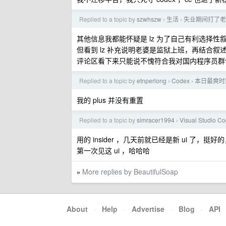
Replied to a topic by
szwhszw
生活
失业期间打了老
›
›
其他信息我都能怀疑是 lz 为了自己有利选择性
但看到 lz 补充说明老婆是监狱上班，再结合叙述
评论区看下来只能说不愧符合我对国内程序员群
Replied to a topic by
etnperlong
Codex
本日最爽时刻
›
›
我的 plus 并没有重置
Replied to a topic by
simracer1994
Visual Studio C
›
用的 insider ，几天前就已经是新 ui 了，挺
第一次见这 ui ，哈哈哈
More replies by BeautifulSoap
»
About
·
Help
·
Advertise
·
Blog
·
API