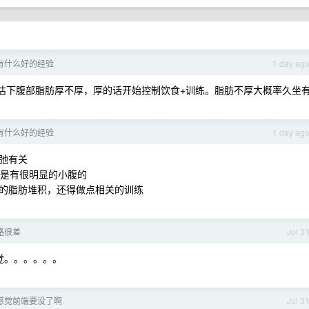
有什么好的经验
1 day ag
估下腹部脂肪厚不厚，厚的话开始控制饮食+训练。脂肪不厚大概率久坐
有什么好的经验
1 day ag
弛有关
也是有很明显的小腹的
的脂肪堆积，还得做点相关的训练
线路很差
Jul 3
错觉。。。。。。
] 感觉前端要没了啊
Jul 3