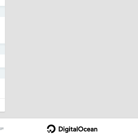
1
7
6
ge