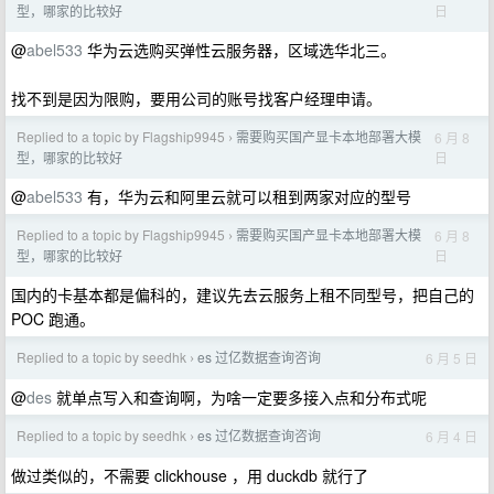
日
型，哪家的比较好
@
abel533
华为云选购买弹性云服务器，区域选华北三。
找不到是因为限购，要用公司的账号找客户经理申请。
Replied to a topic by Flagship9945
需要购买国产显卡本地部署大模
6 月 8
›
日
型，哪家的比较好
@
abel533
有，华为云和阿里云就可以租到两家对应的型号
Replied to a topic by Flagship9945
需要购买国产显卡本地部署大模
6 月 8
›
日
型，哪家的比较好
国内的卡基本都是偏科的，建议先去云服务上租不同型号，把自己的
POC 跑通。
Replied to a topic by seedhk
es 过亿数据查询咨询
6 月 5 日
›
@
des
就单点写入和查询啊，为啥一定要多接入点和分布式呢
Replied to a topic by seedhk
es 过亿数据查询咨询
6 月 4 日
›
做过类似的，不需要 clickhouse ，用 duckdb 就行了