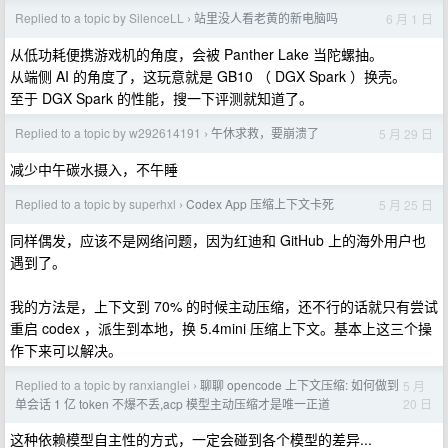
Replied to a topic by SilenceLL
站里没人看老黄的新电脑吗
6 月 1 日
›
从低功耗便携游戏机的角度，会被 Panther Lake 当陀螺抽。
从端侧 AI 的角度了，这玩意就是 GB10 （ DGX Spark ）换壳。
至于 DGX Spark 的性能，搜一下评测就知道了。
Replied to a topic by w292614191
午休求救，要崩溃了
5 月 29 日
›
减少中午碳水摄入，不午睡
Replied to a topic by superhxl
Codex App 压缩上下文卡死
5 月 25 日
›
同样偶发，应该不是网络问题，因为红迪和 GitHub 上的海外用户也
遇到了。
我的方法是，上下文到 70% 的时候主动压缩，还不行的话就只有尝试
重启 codex ，派生到本地，换 5.4mini 压缩上下文。基本上这三个操
作下来可以解决。
Replied to a topic by ranxianglei
聊聊 opencode 上下文压缩: 如何做到
5 月
›
20 日
单会话 1 亿 token 不爆不丢,acp 模型主动压缩才是唯一正道
这种依赖模型自主性的方式，一定会碰到各个模型的差异...