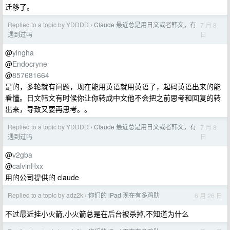
迁移了。
Replied to a topic by YDDDD
Claude 最近总是用日文或者韩文，有
7 月 8
›
日
遇到过吗
@
yingha
@
Endocryne
@
857681664
是的，多轮就有问题，现在能用英语就用英语了，起码英语出来的能
看懂。日文韩文有时候你让你转成中文他不会把之前思考和回复的转
出来，导致又要再思考。。
Replied to a topic by YDDDD
Claude 最近总是用日文或者韩文，有
7 月 8
›
日
遇到过吗
@
v2gba
@
calvinHxx
用的公司提供的 claude
Replied to a topic by adz2k
你们的 iPad 现在有多鸡肋
6 月 26 日
›
不过最近挂小火箭,小火箭总是在后台被杀掉,不知道为什么