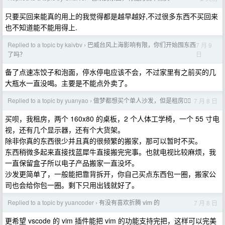
只要买回来能真的用上的我觉得都是越早越好,不过很多东西不买回来
也不知道能不能用得上.
Replied to a topic by kaivbv
巴威台风上海影响有限，你们开始囤东西
7 月 9
›
日
了吗？
备了点速冻饺子和泡面，停水停电应该不会，不过家里有之前买的几
大瓶水一直没喝。主要是不能点外卖了。
Replied to a topic by yuanyao
做梦都想买个单人沙发，但是租房😮‍💨
7 月 8 日
›
买呗，我租房，两个 160x80 的桌板，2 个人体工学椅，一个 55 寸电
视，还有几个显示器，还有个大货架。
除非你真的东西很少并且真的很频繁的搬家，那可以暂时不买。
东西稍微多起来直接找蓝犀牛直接搬完完事。也就电视比较麻烦，我
一直保留盒子所以电子产品搬家一直没坏。
沙发更简单了，一般能把靠背拆开，你自己买点东西包一圈，搬家公
司也会给你包一圈。剩下只用出钱就好了。
Replied to a topic by yuancoder
有没有喜欢折腾 vim 的
7 月 8 日
›
更希望 vscode 的 vim 插件能把 vim 的功能支持完把，这样可以完美