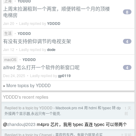
上海
•
YDDDD
上周末捡漏租到一个两室，顺便转租一个月的顶楼
8
电梯房
Jan 20 • Lastly replied by
YDDDD
生活
•
YDDDD
有没有支持俯仰调节的电视支架
4
Jan 12 • Lastly replied by
dode
macOS
•
YDDDD
alfred 怎么打开一个软件的新窗口呢
4
Dec 24, 2025 • Lastly replied by
gp0119
More topics by YDDDD
»
YDDDD's recent replies
Replied to a topic by YDDDD
Macbook pro m4 用 hdmi 和 typec 转 dp
1 天
›
前
外接两个显示器,永远只有一个能亮.
@
zhandouji2023
m4pro 芯片，我用 typec 直连 typec 可以带两个
Replied to a topic by Charvel
喜欢的东西，有能力就早点买
2 天前
›