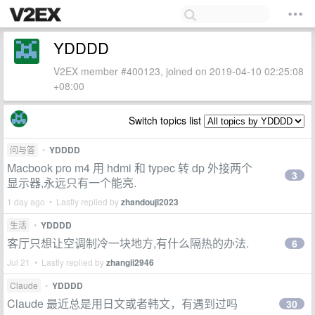
YDDDD
V2EX member #400123, joined on 2019-04-10 02:25:08
+08:00
Switch topics list
问与答
•
YDDDD
Macbook pro m4 用 hdmi 和 typec 转 dp 外接两个
3
显示器,永远只有一个能亮.
1 day ago • Lastly replied by
zhandouji2023
生活
•
YDDDD
客厅只想让空调制冷一块地方,有什么隔热的办法.
6
Jul 21 • Lastly replied by
zhangli2946
Claude
•
YDDDD
Claude 最近总是用日文或者韩文，有遇到过吗
30